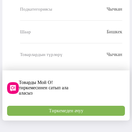
Чычкан
Подкатегориясы
Бишкек
Шаар
Чычкан
Товарлардын түрлөрү
Товарды Мой О!
тиркемесинен сатып ала
аласыз
Тиркемеден ачуу