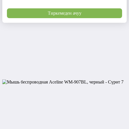
Тиркемеден ачуу