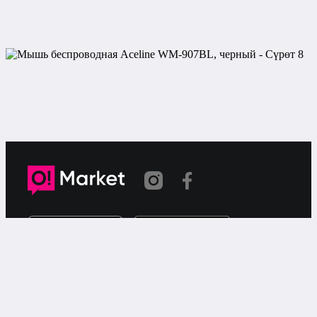
Шилтеме көчүрүлдү
«О!Маркет» – смартфондон товарларды же
кызматтарды сатуу жана сатып алуу үчүн акысыз
жарыялардын онлайн-сервиси.