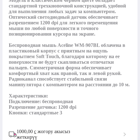
Модель в классическом черном цвете обладает 
стандартной трехкнопочной конструкцией, удобной 
для выполнения любых задач за компьютером. 
Оптический светодиодный датчик обеспечивает 
разрешением 1200 dpi для легкого перемещения 
мыши по любой поверхности и точного 
позиционирования курсора на экране.

Беспроводная мышь Aceline WM-907BL облачена в 
пластиковый корпус с приятным на ощупь 
покрытием Soft Touch, благодаря которому на ее 
поверхности не будут скапливаться отпечатки 
пальцев. Симметричная форма обеспечивает 
комфортный хват как правой, так и левой рукой. 
Радиоканал способствует стабильной связи 
манипулятора с компьютером на расстоянии до 10 м.

Характеристики:

Подключение: беспроводная

Разрешение датчика: 1200 dpi

Кнопки: стандартные 3
1000,00
с
жогору акысыз
жеткирүү