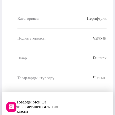
Периферия
Категориясы
Чычкан
Подкатегориясы
Бишкек
Шаар
Чычкан
Товарлардын түрлөрү
Товарды Мой О!
тиркемесинен сатып ала
аласыз