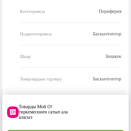
Периферия
Категориясы
Баскычтоптор
Подкатегориясы
Бишкек
Шаар
Баскычтоптор
Товарлардын түрлөрү
Товарды Мой О!
тиркемесинен сатып ала
аласыз