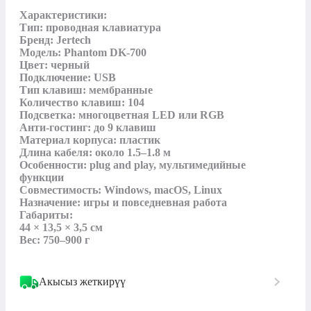
Характеристики:

Тип: проводная клавиатура

Бренд: Jertech

Модель: Phantom DK-700

Цвет: черный

Подключение: USB

Тип клавиш: мембранные

Количество клавиш: 104

Подсветка: многоцветная LED или RGB

Анти-гостинг: до 9 клавиш

Материал корпуса: пластик

Длина кабеля: около 1.5–1.8 м

Особенности: plug and play, мультимедийные 
функции

Совместимость: Windows, macOS, Linux

Назначение: игры и повседневная работа

Габариты:

44 × 13,5 × 3,5 см

Вес: 750–900 г
Акысыз жеткирүү