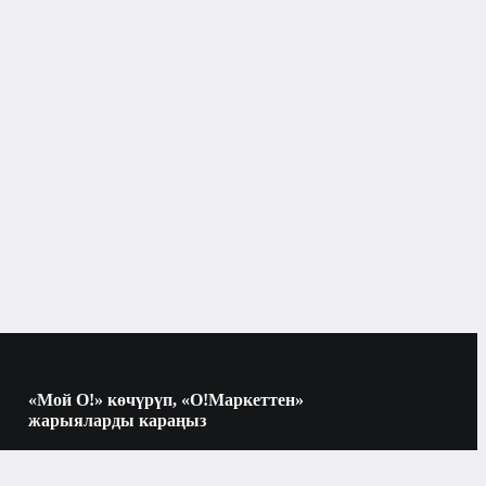
Мониторлор
«Мой О!» көчүрүп, «О!Маркеттен»
жарыяларды караңыз
Көчүрүү үчүн камераны QR-кодго
багыттаңыз