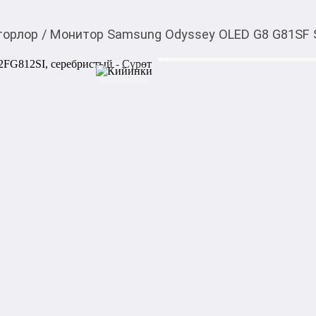
торлор
/
Монитор Samsung Odyssey OLED G8 G81SF 
110 999,00
c
Товарды Мой О!
тиркемесинен сатып ала
Монитор Samsung Ody
аласыз
серебристый
Монитор 32” Samsung Odyss
себе великолепное качеств
разрешением 3840x2160 и вы
обновления 240 Гц и сверхб
плавную картинку и мгнов
играх. Для удобства подклю
HDMI.

Характеристики:

Экран: 32", 3840x2160 240 Гц
Матрица: OLED

Угол обзора: 178° / 178°
