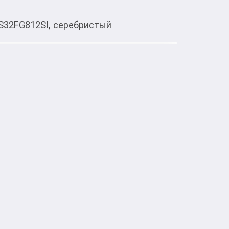
S32FG812SI, серебристый
Тиркемеден ачуу
ssey OLED G8 G81SF S32FG812SI,
ey OLED G8 G81SF S32FG812SI сочетает в 
о изображения благодаря OLED-матрице с 
сокой контрастностью 1 000 000:1. Частота 
ыстрое время отклика 0,03 мс обеспечивают 
енный отклик даже в самых динамичных 
чения доступны порты DisplayPort и два 

