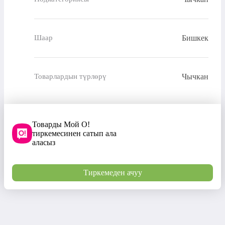
Бишкек
Шаар
Чычкан
Товарлардын түрлөрү
Товарды Мой О!
тиркемесинен сатып ала
аласыз
Тиркемеден ачуу