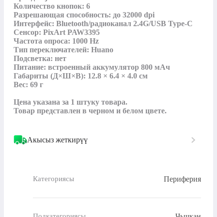
Количество кнопок: 6

Разрешающая способность: до 32000 dpi

Интерфейс: Bluetooth/радиоканал 2.4G/USB Type-C

Сенсор: PixArt PAW3395

Частота опроса: 1000 Hz

Тип переключателей: Huano

Подсветка: нет

Питание: встроенный аккумулятор 800 мАч

Габариты (Д×Ш×В): 12.8 × 6.4 × 4.0 см

Вес: 69 г

Цена указана за 1 штуку товара.

Товар представлен в черном и белом цвете.
Акысыз жеткирүү
Периферия
Категориясы
Чычкан
Подкатегориясы