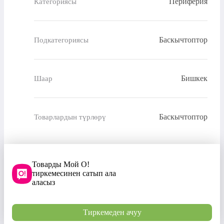
Периферия
Категориясы
Баскычтоптор
Подкатегориясы
Бишкек
Шаар
Баскычтоптор
Товарлардын түрлөрү
Товарды Мой О!
тиркемесинен сатып ала
аласыз
Тиркемеден ачуу