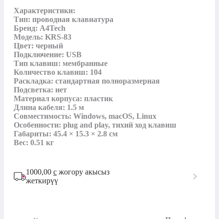
Характеристики:

Тип: проводная клавиатура

Бренд: A4Tech

Модель: KRS-83

Цвет: черный

Подключение: USB

Тип клавиш: мембранные

Количество клавиш: 104

Раскладка: стандартная полноразмерная

Подсветка: нет

Материал корпуса: пластик

Длина кабеля: 1.5 м

Совместимость: Windows, macOS, Linux

Особенности: plug and play, тихий ход клавиш

Габариты: 45.4 × 15.3 × 2.8 см

Вес: 0.51 кг
1000,00
с
жогору акысыз
жеткирүү