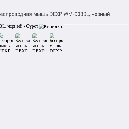
еспроводная мышь DEXP WM‑903BL, черный
399,00
c
Товарды Мой О!
тиркемесинен сатып ала
Беспроводная мышь 
аласыз
0-0-
6
Бөлүп төлөөгө/креди
Бул дүкөндө
Беспроводная мышь DEXP 
манипулятор с эргономично
представленный в полнораз