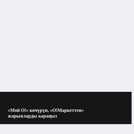
Периферия
Чычкан
Бишкек
Чычкан
«Мой О!» көчүрүп, «О!Маркеттен»
жарыяларды караңыз
Көчүрүү үчүн камераны QR-кодго
багыттаңыз