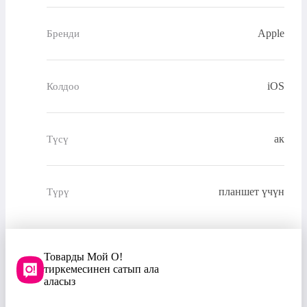
Apple
Бренди
iOS
Колдоо
ак
Түсү
планшет үчүн
Түрү
Товарды Мой О!
тиркемесинен сатып ала
аласыз