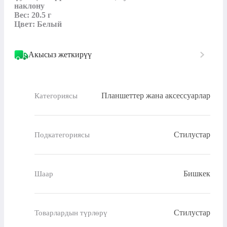
наклону

Вес: 20.5 г

Цвет: Белый
Акысыз жеткирүү
Планшеттер жана аксессуарлар
Категориясы
Стилустар
Подкатегориясы
Бишкек
Шаар
Стилустар
Товарлардын түрлөрү