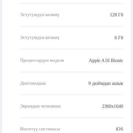
128 Гб
Эстутумдун көлөмү
6 Гб
Эстутумдун көлөмү
Apple A16 Bionic
Процессордун модели
9 дюймдан ашык
Диагоналдык
2360x1640
Экрандын чечилиши
iOS
Иштетүү системасы