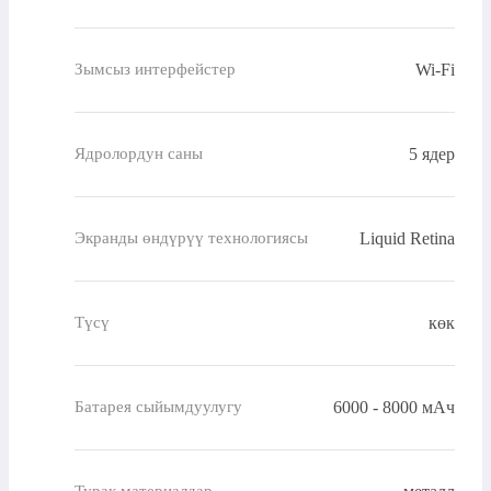
Wi-Fi
Зымсыз интерфейстер
5 ядер
Ядролордун саны
Liquid Retina
Экранды өндүрүү технологиясы
көк
Түсү
6000 - 8000 мАч
Батарея сыйымдуулугу