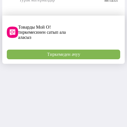
металл
Турак материалдар
Товарды Мой О!
тиркемесинен сатып ала
аласыз
Тиркемеден ачуу