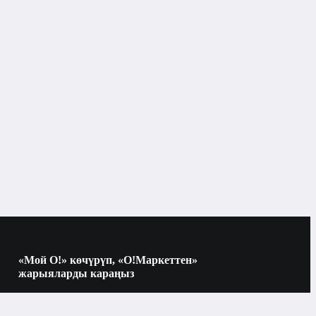
Apple
128 Гб
6 Гб
Apple A16 Bionic
9 дюймдан ашык
«Мой О!» көчүрүп, «О!Маркеттен»
жарыяларды караңыз
Көчүрүү үчүн камераны QR-кодго
2025
багыттаңыз