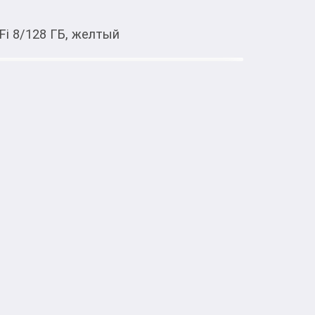
-Fi 8/128 ГБ, желтый
Тиркемеден ачуу
28 ГБ, желтый