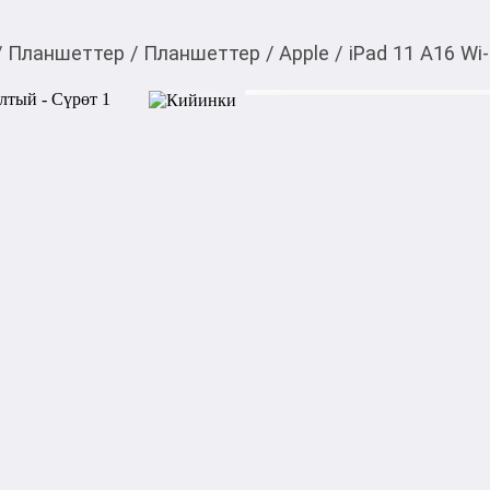
/
Планшеттер
/
Планшеттер
/
Apple
/
iPad 11 A16 Wi
41 700,00
c
Товарды Мой О!
тиркемесинен сатып ала
iPad 11 A16 Wi-Fi 8/1
аласыз
0-0-
9
Характеристики:

Процессор: Apple A16

Оперативная память: 6 ГБ

Камера: 12 МП

Экран: 11" (2360x1640), IPS

Аккумулятор: 7606 мА·ч

Память: 128 ГБ

Поддержка: Wi‑Fi

Количество ядер: 5
