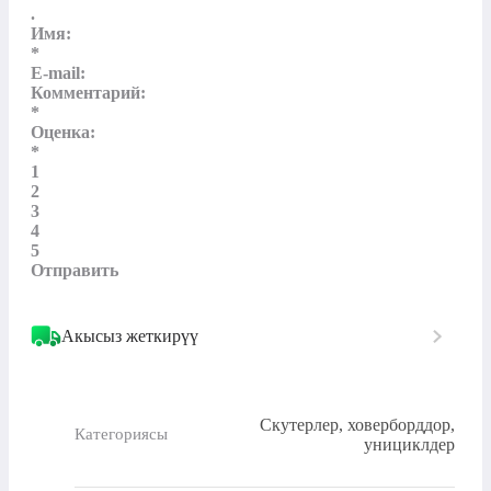
.

Имя:

*

E-mail:

Комментарий:

*

Оценка:

*

1

2

3

4

5

Отправить
Акысыз жеткирүү
Скутерлер, ховерборддор,
Категориясы
унициклдер