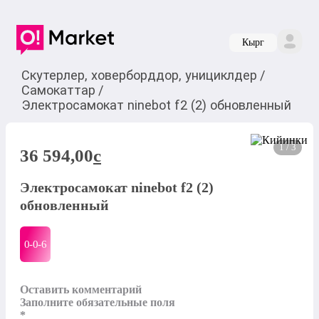
Кырг
Скутерлер, ховерборддор, унициклдер
/
Самокаттар
/
Электросамокат ninebot f2 (2) обновленный
1 / 3
36 594,00
c
Электросамокат ninebot f2 (2)
обновленный
0-0-
6
Оставить комментарий

Заполните обязательные поля

*
