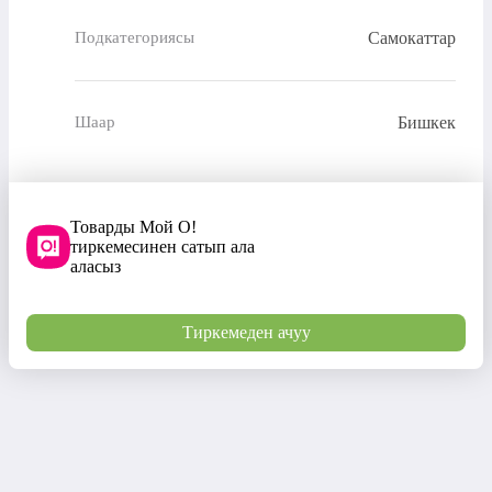
Самокаттар
Подкатегориясы
Бишкек
Шаар
Товарды Мой О!
тиркемесинен сатып ала
аласыз
Тиркемеден ачуу