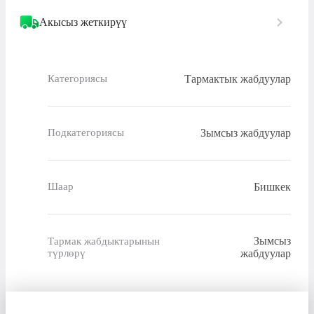
Акысыз жеткирүү
Тармактык жабдуулар
Категориясы
Зымсыз жабдуулар
Подкатегориясы
Бишкек
Шаар
Зымсыз
Тармак жабдыктарынын
түрлөрү
жабдуулар