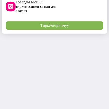
Товарды Мой О!
тиркемесинен сатып ала
аласыз
Тиркемеден ачуу