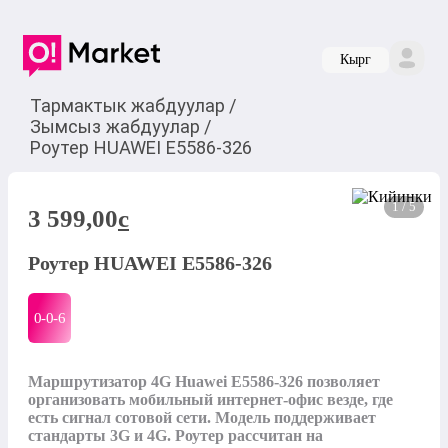
Кырг
Тармактык жабдуулар
/
Зымсыз жабдуулар
/
Роутер HUAWEI E5586-326
1 / 5
3 599,00
c
Роутер HUAWEI E5586-326
0-0-
6
Маршрутизатор 4G Huawei E5586-326 позволяет 
организовать мобильный интернет-офис везде, где 
есть сигнал сотовой сети. Модель поддерживает 
стандарты 3G и 4G. Роутер рассчитан на 