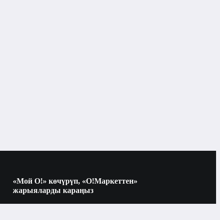
6.5" и больше
IPS
алтын
256 ГБ
ымдуулугу, ГБ
«Мой О!» көчүрүп, «О!Маркеттен»
8 ГБ
н көлөмү, ГБ
жарыяларды караңыз
Көчүрүү үчүн камераны QR-кодго
багыттаңыз
256 ГБ
 ГБ