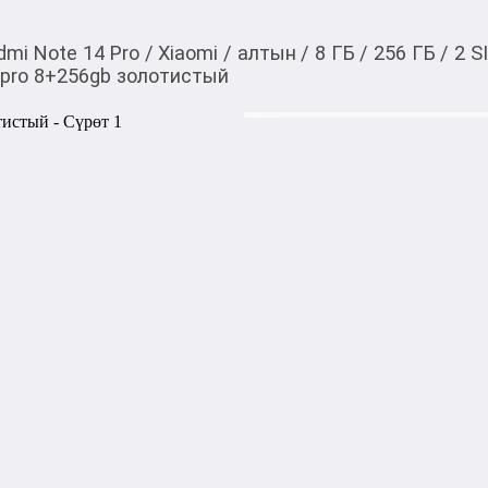
dmi Note 14 Pro
/
Xiaomi
/
алтын
/
8 ГБ
/
256 ГБ
/
2 S
 pro 8+256gb золотистый
28 700,00
c
Товарды Мой О!
тиркемесинен сатып ала
Redmi Note14 pro 8+2
аласыз
Redmi Note 14 Pro 8/256GB 
класса с ярким 6,67-дюйм
120 Гц. Работает на процесс
повседневных задач.

Главная камера 200 МП дел
резкостью и цветами, есть 
ГБ достаточно для фото, ви
Батарея ёмкая, держит заря
зарядку. Золотой цвет выгл
сравнению с обычными отт