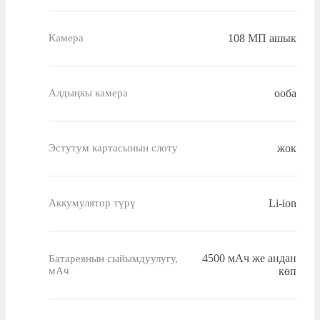
108 МП ашык
Камера
ооба
Алдыңкы камера
жок
Эстутум картасынын слоту
Li-ion
Аккумулятор түрү
4500 мАч же андан
Батареянын сыйымдуулугу,
мАч
көп