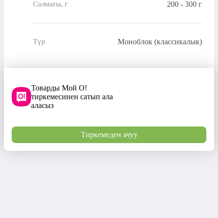
200 - 300 г
Салмагы, г
Моноблок (классикалык)
Түр
Товарды Мой О!
тиркемесинен сатып ала
аласыз
Тиркемеден ачуу