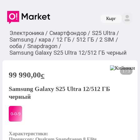
Кырг
Электроника
/
Смартфондор
/
S25 Ultra
/
Samsung
/
кара
/
12 ГБ
/
512 ГБ
/
2 SIM
/
ооба
/
Snapdragon
/
Samsung Galaxy S25 Ultra 12/512 ГБ черный
1 / 3
99 990,00
c
Samsung Galaxy S25 Ultra 12/512 ГБ
черный
0-0-
9
Характеристики:

Процессор: Qualcom Snapdragon 8 Elite
