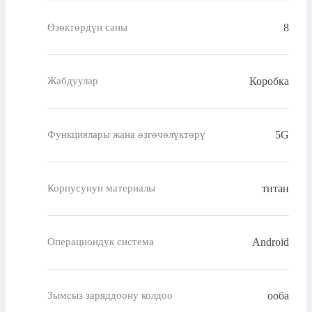
8
Өзөктөрдүн саны
Коробка
Жабдуулар
5G
Функциялары жана өзгөчөлүктөрү
титан
Корпусунун материалы
Android
Операциондук система
ооба
Зымсыз заряддоону колдоо