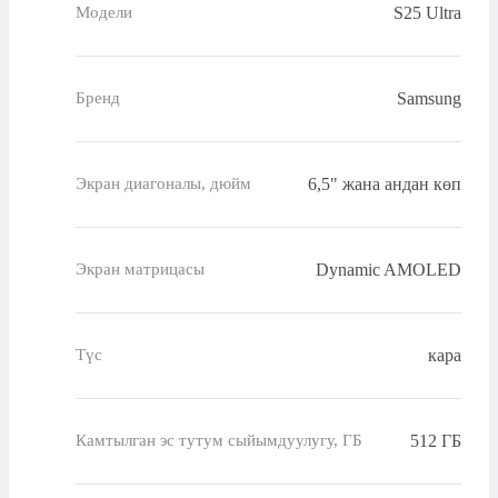
S25 Ultra
Модели
Samsung
Бренд
6,5" жана андан көп
Экран диагоналы, дюйм
Dynamic AMOLED
Экран матрицасы
кара
Түс
512 ГБ
Камтылган эс тутум сыйымдуулугу, ГБ