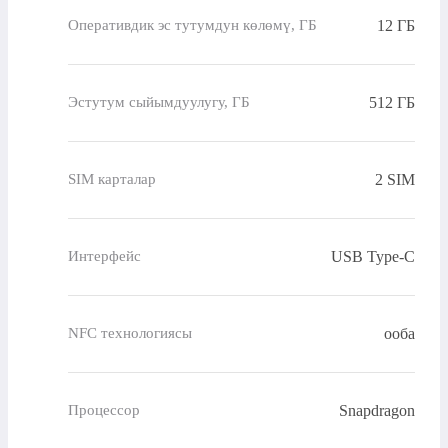
12 ГБ
Оперативдик эс тутумдун көлөмү, ГБ
512 ГБ
Эстутум сыйымдуулугу, ГБ
2 SIM
SIM карталар
USB Type-C
Интерфейс
ооба
NFC технологиясы
Snapdragon
Процессор