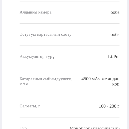
ооба
Алдыңкы камера
ооба
Эстутум картасынын слоту
Li-Pol
Аккумулятор түрү
4500 мАч же андан
Батареянын сыйымдуулугу,
мАч
көп
100 - 200 г
Салмагы, г
Моноблок (классикалык)
Түр