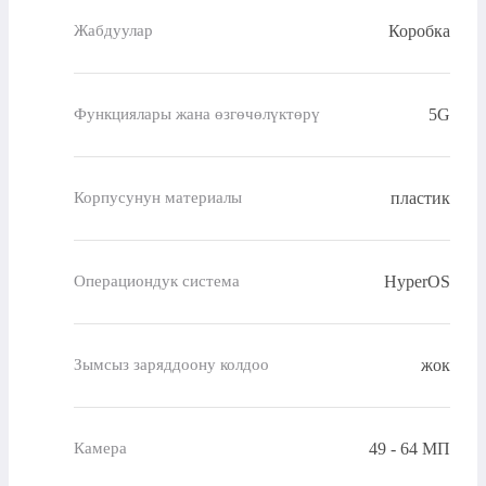
Коробка
Жабдуулар
5G
Функциялары жана өзгөчөлүктөрү
пластик
Корпусунун материалы
HyperOS
Операциондук система
жок
Зымсыз заряддоону колдоо
49 - 64 МП
Камера