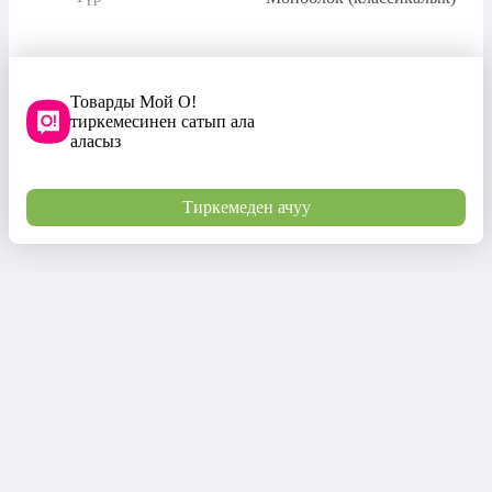
Товарды Мой О!
тиркемесинен сатып ала
аласыз
Тиркемеден ачуу