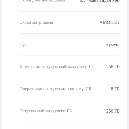
6,5" жана андан көп
Экран диагоналы, дюйм
AMOLED
Экран матрицасы
күмүш
Түс
256 ГБ
Камтылган эс тутум сыйымдуулугу, ГБ
8 ГБ
Оперативдик эс тутумдун көлөмү, ГБ
256 ГБ
Эстутум сыйымдуулугу, ГБ