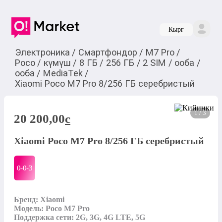
Кырг
Электроника
/
Смартфондор
/
M7 Pro
/
Poco
/
күмүш
/
8 ГБ
/
256 ГБ
/
2 SIM
/
ооба
/
ооба
/
MediaTek
/
Xiaomi Poco M7 Pro 8/256 ГБ серебристый
1 / 3
20 200,00
c
Xiaomi Poco M7 Pro 8/256 ГБ серебристый
0-0-
3
Бренд: Xiaomi

Модель: Poco M7 Pro

Поддержка сети: 2G, 3G, 4G LTE, 5G
