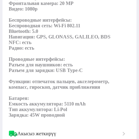
Фронтальная камера: 20 MP

Видео: 1080p

Беспроводные интерфейсы:

Беспроводная сеть: Wi-Fi 802.11

Bluetooth: 5.0

Навигация: GPS, GLONASS, GALILEO, BDS

NFC: есть

Радио: есть

Проводные интерфейсы:

Разъем для наушников: есть

Разъем для зарядки: USB Type-C

Функции: отпечаток пальцев, акселерометр, 
компасс, гироскоп, датчик приближения

Батарея:

Емкость аккумулятора: 5110 mAh

Тип аккумулятора: Li-Pol

Зарядка: 45W проводной
Акысыз жеткирүү