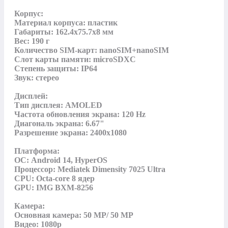
Корпус:

Материал корпуса: пластик

Габариты: 162.4x75.7x8 мм

Вес: 190 г

Количество SIM-карт: nanoSIM+nanoSIM

Слот карты памяти: microSDXC

Степень защиты: IP64

Звук: стерео

Дисплей:

Тип дисплея: AMOLED

Частота обновления экрана: 120 Hz

Диагональ экрана: 6.67"

Разрешение экрана: 2400х1080

Платформа:

ОС: Android 14, HyperOS

Процессор: Mediatek Dimensity 7025 Ultra

CPU: Octa-core 8 ядер

GPU: IMG BXM-8256

Камера:

Основная камера: 50 MP/ 50 MP

Видео: 1080p
