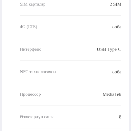
2 SIM
SIM карталар
ооба
4G (LTE)
USB Type-C
Интерфейс
ооба
NFC технологиясы
MediaTek
Процессор
8
Өзөктөрдүн саны