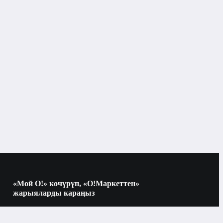
, GALILEO, BDS, QZSS

м: нет

pe-C

0 mAh

5W беспроводной, 4.5W обратная зарядка
«Мой О!» көчүрүп, «О!Маркеттен»
Электроника
жарыяларды караңыз
Көчүрүү үчүн камераны QR-кодго
багыттаңыз