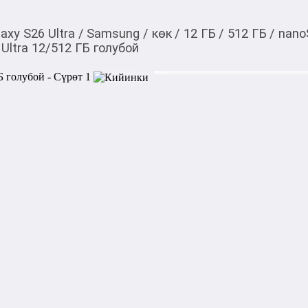
laxy S26 Ultra
/
Samsung
/
көк
/
12 ГБ
/
512 ГБ
/
nano
Ultra 12/512 ГБ голубой
135 990,00
c
Товарды Мой О!
тиркемесинен сатып ала
Samsung Galaxy S26 Ul
аласыз
0-0-
6
Бренд: Samsung

Модель: Galaxy S26 Ultra

Поддержка сети: 2G, 3G, 4G
Корпус:

Материал корпуса: алюмини
Габариты: 163.6x78.1x7.9 мм
Вес: 214 г
