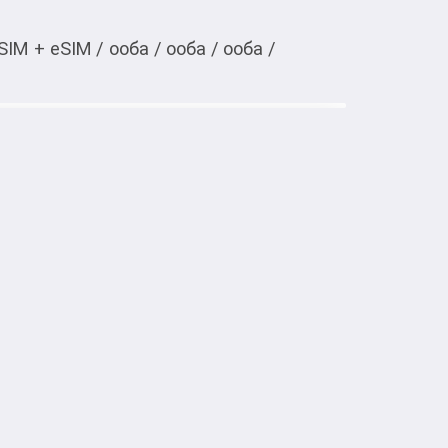
SIM + eSIM
/
ооба
/
ооба
/
ооба
/
Тиркемеден ачуу
tra 12/512 ГБ голубой
 LTE, 5G

й, стекло


