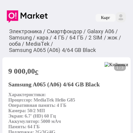
Кырг
Электроника
/
Смартфондор
/
Galaxy A06
/
Samsung
/
кара
/
4 ГБ
/
64 ГБ
/
2 SIM
/
жок
/
ооба
/
MediaTek
/
Samsung A065 (A06) 4/64 GB Black
1 / 3
9 000,00
c
Samsung A065 (A06) 4/64 GB Black
Характеристики:

Процессор: MediaTek Helio G85

Оперативная память: 4 ГБ

Камера: 50/2 МП

Экран: 6.7' (HD) 60 Гц

Аккумулятор: 5000 мАч

Память: 64 ГБ

Поддержка: 2G/3G/4G
