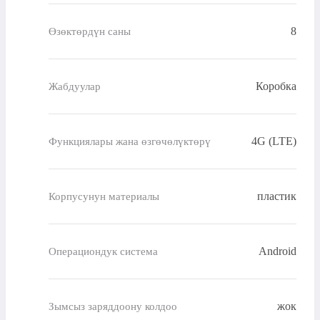
8
Өзөктөрдүн саны
Коробка
Жабдуулар
4G (LTE)
Функциялары жана өзгөчөлүктөрү
пластик
Корпусунун материалы
Android
Операциондук система
жок
Зымсыз заряддоону колдоо