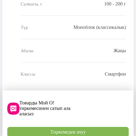
100 - 200 г
Салмагы, г
Моноблок (классикалык)
Түр
Жаңы
Абалы
Смартфон
Классы
Товарды Мой О!
тиркемесинен сатып ала
аласыз
Тиркемеден ачуу