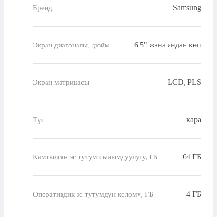
Samsung
Бренд
6,5" жана андан көп
Экран диагоналы, дюйм
LCD, PLS
Экран матрицасы
кара
Түс
64 ГБ
Камтылган эс тутум сыйымдуулугу, ГБ
4 ГБ
Оперативдик эс тутумдун көлөмү, ГБ