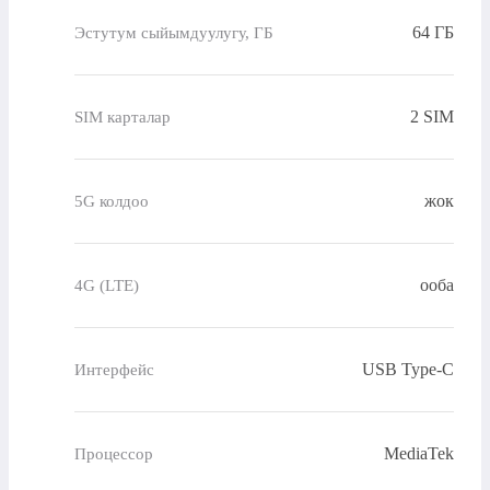
64 ГБ
Эстутум сыйымдуулугу, ГБ
2 SIM
SIM карталар
жок
5G колдоо
ооба
4G (LTE)
USB Type-C
Интерфейс
MediaTek
Процессор