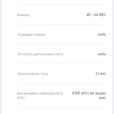
49 - 64 МП
Камера
ооба
Алдыңкы камера
ооба
Эстутум картасынын слоту
Li-ion
Аккумулятор түрү
4500 мАч же андан
Батареянын сыйымдуулугу,
мАч
көп