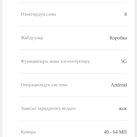
8
Өзөктөрдүн саны
Коробка
Жабдуулар
5G
Функциялары жана өзгөчөлүктөрү
Android
Операциондук система
жок
Зымсыз заряддоону колдоо
49 - 64 МП
Камера