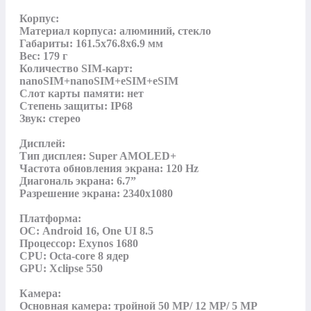
Корпус:

Материал корпуса: алюминий, стекло

Габариты: 161.5x76.8x6.9 мм

Вес: 179 г

Количество SIM-карт: 
nanoSIM+nanoSIM+eSIM+eSIM

Слот карты памяти: нет

Степень защиты: IP68

Звук: стерео

Дисплей:

Тип дисплея: Super AMOLED+

Частота обновления экрана: 120 Hz

Диагональ экрана: 6.7”

Разрешение экрана: 2340х1080

Платформа:

ОС: Android 16, One UI 8.5

Процессор: Exynos 1680

CPU: Octa-core 8 ядер

GPU: Xclipse 550

Камера:

Основная камера: тройной 50 MP/ 12 MP/ 5 MP
