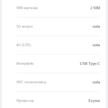
2 SIM
SIM карталар
ооба
5G колдоо
ооба
4G (LTE)
USB Type-C
Интерфейс
ооба
NFC технологиясы
Exynos
Процессор