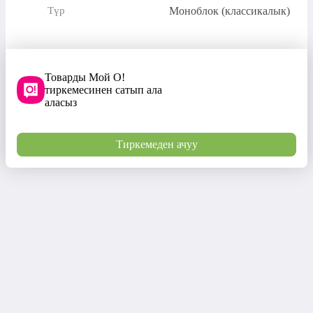
Моноблок (классикалык)
Түр
Товарды Мой О!
тиркемесинен сатып ала
аласыз
Тиркемеден ачуу