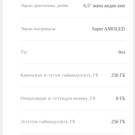
6,5" жана андан көп
Экран диагоналы, дюйм
Super AMOLED
Экран матрицасы
боз
Түс
256 ГБ
Камтылган эс тутум сыйымдуулугу, ГБ
8 ГБ
Оперативдик эс тутумдун көлөмү, ГБ
256 ГБ
Эстутум сыйымдуулугу, ГБ