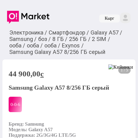
Кырг
Электроника
/
Смартфондор
/
Galaxy A57
/
Samsung
/
боз
/
8 ГБ
/
256 ГБ
/
2 SIM
/
ооба
/
ооба
/
ооба
/
Exynos
/
Samsung Galaxy A57 8/256 ГБ серый
1 / 5
44 900,00
c
Samsung Galaxy A57 8/256 ГБ серый
0-0-
6
Бренд: Samsung

Модель: Galaxy A57

Поддержка: 2G/3G/4G LTE/5G
