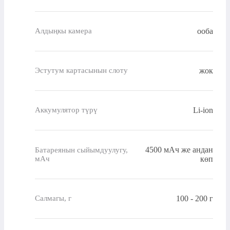
ооба
Алдыңкы камера
жок
Эстутум картасынын слоту
Li-ion
Аккумулятор түрү
4500 мАч же андан
Батареянын сыйымдуулугу,
мАч
көп
100 - 200 г
Салмагы, г