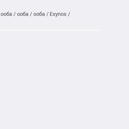
ооба
/
ооба
/
ооба
/
Exynos
/
Тиркемеден ачуу
/256 ГБ зеленый
G

мм

SIM + nanoSIM + eSIM
