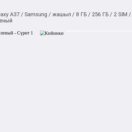
laxy A37
/
Samsung
/
жашыл
/
8 ГБ
/
256 ГБ
/
2 SIM
/
леный
38 900,00
c
Товарды Мой О!
тиркемесинен сатып ала
Samsung Galaxy A37 8
аласыз
0-0-
6
Бренд: Samsung

Модель: Galaxy A37

Поддержка: 2G/3G/4G LTE/5
Корпус:

Габариты: 162,9 × 78,2 × 7,4 
Вес: 196 г

Количество SIM-карт: nano