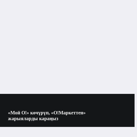
pe-C

акселерометр гироскоп компас датчик 
0 mAh

«Мой О!» көчүрүп, «О!Маркеттен»
жарыяларды караңыз
Электроника
Көчүрүү үчүн камераны QR-кодго
багыттаңыз