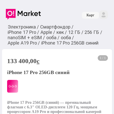
Кырг
Электроника
/
Смартфондор
/
iPhone 17 Pro
/
Apple
/
көк
/
12 ГБ
/
256 ГБ
/
nanoSIM + eSIM
/
ооба
/
ооба
/
Apple A19 Pro
/
iPhone 17 Pro 256GB синий
1 / 1
133 400,00
c
iPhone 17 Pro 256GB синий
0-0-
9
iPhone 17 Pro 256GB (синий) — премиальный 
флагман с 6.3" OLED-дисплеем 120 Гц, мощным 
процессором A19 Pro и профессиональной камерой 