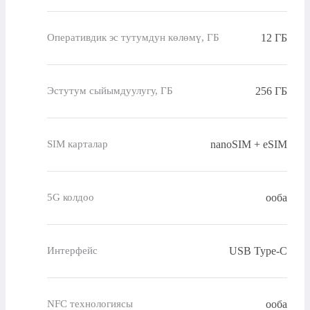
12 ГБ
Оперативдик эс тутумдун көлөмү, ГБ
256 ГБ
Эстутум сыйымдуулугу, ГБ
nanoSIM + eSIM
SIM карталар
ооба
5G колдоо
USB Type-C
Интерфейс
ооба
NFC технологиясы