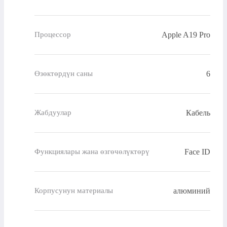
Apple A19 Pro
Процессор
6
Өзөктөрдүн саны
Кабель
Жабдуулар
Face ID
Функциялары жана өзгөчөлүктөрү
алюминий
Корпусунун материалы