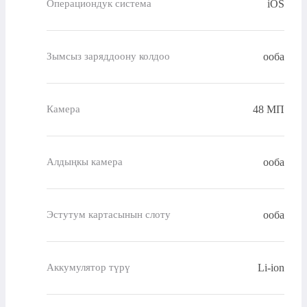
iOS
Операциондук система
ооба
Зымсыз заряддоону колдоо
48 МП
Камера
ооба
Алдыңкы камера
ооба
Эстутум картасынын слоту
Li-ion
Аккумулятор түрү