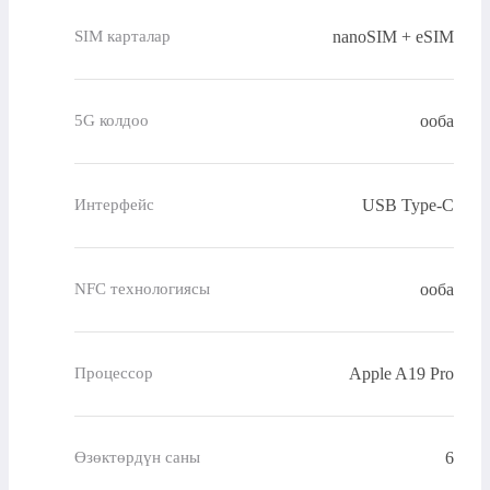
nanoSIM + eSIM
SIM карталар
ооба
5G колдоо
USB Type-C
Интерфейс
ооба
NFC технологиясы
Apple A19 Pro
Процессор
6
Өзөктөрдүн саны