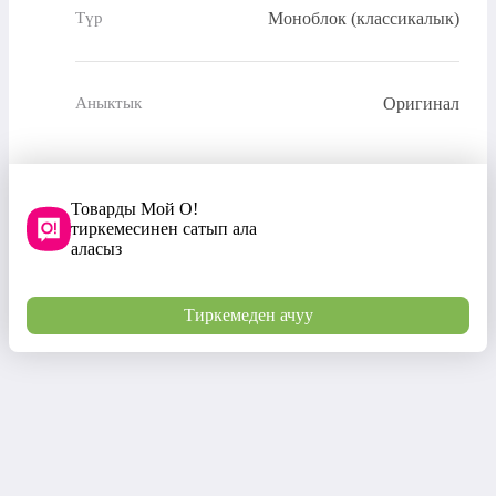
Моноблок (классикалык)
Түр
Оригинал
Аныктык
Товарды Мой О!
тиркемесинен сатып ала
аласыз
Тиркемеден ачуу