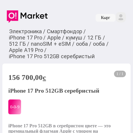
Кырг
Электроника
/
Смартфондор
/
iPhone 17 Pro
/
Apple
/
күмүш
/
12 ГБ
/
512 ГБ
/
nanoSIM + eSIM
/
ооба
/
ооба
/
Apple A19 Pro
/
iPhone 17 Pro 512GB серебристый
1 / 1
156 700,00
c
iPhone 17 Pro 512GB серебристый
0-0-
9
iPhone 17 Pro 512GB в серебристом цвете — это 
премиальный флагман Apple с упором на 