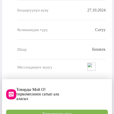
27.10.2024
Билдирүүнүн күнү
Сатуу
Келишимдин түрү
Бишкек
Шаар
Мессенджерге жазуу
Товарды Мой О!
тиркемесинен сатып ала
аласыз
Тиркемеден ачуу