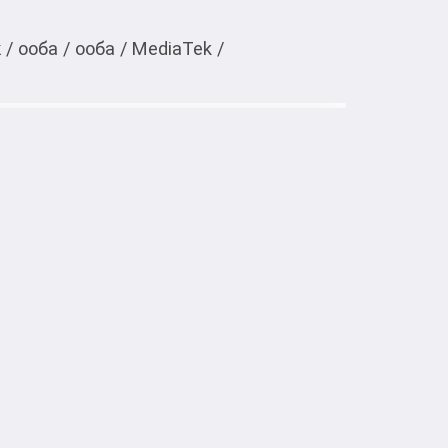
к
/
ооба
/
ооба
/
MediaTek
/
Тиркемеден ачуу
G 4/128 ГБ голубой
мм

SIM + nanoSIM + microSD
