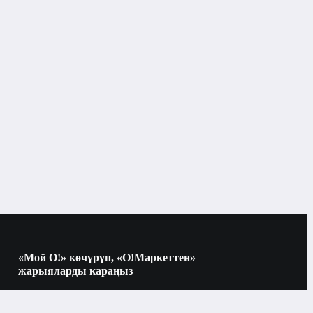
pe-C

елерометр гироскоп компас датчик 
тчик приближения

0 mAh

«Мой О!» көчүрүп, «О!Маркеттен»
жарыяларды караңыз
Электроника
Көчүрүү үчүн камераны QR-кодго
багыттаңыз