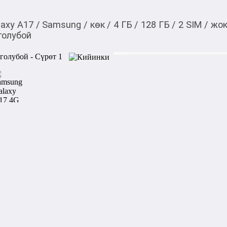
laxy A17
/
Samsung
/
көк
/
4 ГБ
/
128 ГБ
/
2 SIM
/
жо
голубой
20 900,00
c
Товарды Мой О!
тиркемесинен сатып ала
Samsung Galaxy A17 4
аласыз
0-0-
6
Бренд: Samsung

Модель: Galaxy A17

Поддержка: 2G/3G/4G LTE

Корпус:

Габариты: 164.4 × 77.9 × 7.5 
Вес: 190 г

Количество SIM-карт: nano