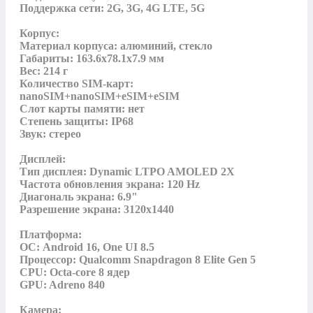
Поддержка сети: 2G, 3G, 4G LTE, 5G

Корпус:

Материал корпуса: алюминий, стекло

Габариты: 163.6x78.1x7.9 мм

Вес: 214 г

Количество SIM-карт: 
nanoSIM+nanoSIM+eSIM+eSIM

Слот карты памяти: нет

Степень защиты: IP68

Звук: стерео

Дисплей:

Тип дисплея: Dynamic LTPO AMOLED 2X

Частота обновления экрана: 120 Hz

Диагональ экрана: 6.9"

Разрешение экрана: 3120х1440

Платформа:

ОС: Android 16, One UI 8.5

Процессор: Qualcomm Snapdragon 8 Elite Gen 5

CPU: Octa-core 8 ядер

GPU: Adreno 840

Камера:
