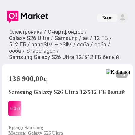
Кырг
Электроника
/
Смартфондор
/
Galaxy S26 Ultra
/
Samsung
/
ак
/
12 ГБ
/
512 ГБ
/
nanoSIM + eSIM
/
ооба
/
ооба
/
ооба
/
Snapdragon
/
Samsung Galaxy S26 Ultra 12/512 ГБ белый
1 / 4
136 900,00
c
Samsung Galaxy S26 Ultra 12/512 ГБ белый
0-0-
6
Бренд: Samsung

Модель: Galaxy S26 Ultra
