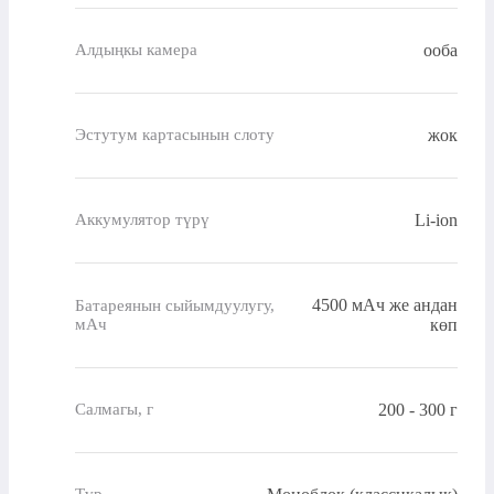
ооба
Алдыңкы камера
жок
Эстутум картасынын слоту
Li-ion
Аккумулятор түрү
4500 мАч же андан
Батареянын сыйымдуулугу,
мАч
көп
200 - 300 г
Салмагы, г