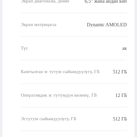
6,5" жана андан көп
Экран диагоналы, дюйм
Dynamic AMOLED
Экран матрицасы
ак
Түс
512 ГБ
Камтылган эс тутум сыйымдуулугу, ГБ
12 ГБ
Оперативдик эс тутумдун көлөмү, ГБ
512 ГБ
Эстутум сыйымдуулугу, ГБ