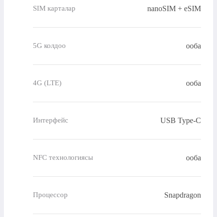
nanoSIM + eSIM
SIM карталар
ооба
5G колдоо
ооба
4G (LTE)
USB Type-C
Интерфейс
ооба
NFC технологиясы
Snapdragon
Процессор