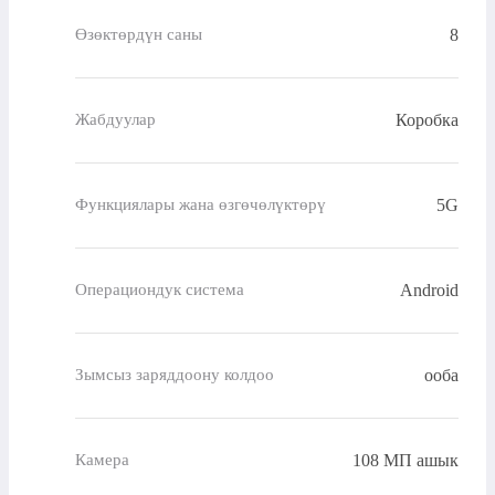
8
Өзөктөрдүн саны
Коробка
Жабдуулар
5G
Функциялары жана өзгөчөлүктөрү
Android
Операциондук система
ооба
Зымсыз заряддоону колдоо
108 МП ашык
Камера