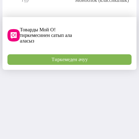
Моноблок (классикалык)
Түр
Товарды Мой О!
тиркемесинен сатып ала
аласыз
Тиркемеден ачуу