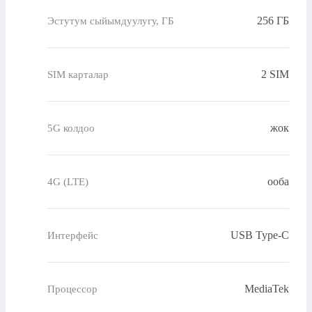
256 ГБ
Эстутум сыйымдуулугу, ГБ
2 SIM
SIM карталар
жок
5G колдоо
ооба
4G (LTE)
USB Type-C
Интерфейс
MediaTek
Процессор