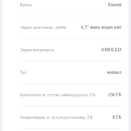
Xiaomi
Бренд
6,5" жана андан көп
Экран диагоналы, дюйм
AMOLED
Экран матрицасы
жашыл
Түс
256 ГБ
Камтылган эс тутум сыйымдуулугу, ГБ
8 ГБ
Оперативдик эс тутумдун көлөмү, ГБ