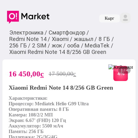
Кырг
Электроника
/
Смартфондор
/
Redmi Note 14
/
Xiaomi
/
жашыл
/
8 ГБ
/
256 ГБ
/
2 SIM
/
жок
/
ооба
/
MediaTek
/
Xiaomi Redmi Note 14 8/256 GB Green
1 / 4
16 450,00
c
17 500,00
c
-
6
%
Xiaomi Redmi Note 14 8/256 GB Green
Характеристики:

Процессор: Mediatek Helio G99 Ultra

Оперативная память: 8 ГБ

Камера: 108/2/2 МП

Экран: 6.67' (FHD) 120 Гц

Аккумулятор: 5500 мАч

Память: 256 ГБ

Поддержка: 2G/3G/4G
