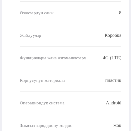
8
Өзөктөрдүн саны
Коробка
Жабдуулар
4G (LTE)
Функциялары жана өзгөчөлүктөрү
пластик
Корпусунун материалы
Android
Операциондук система
жок
Зымсыз заряддоону колдоо