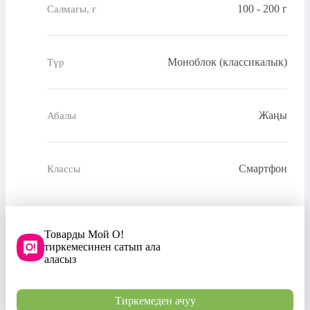
100 - 200 г
Салмагы, г
Моноблок (классикалык)
Түр
Жаңы
Абалы
Смартфон
Классы
Товарды Мой О!
тиркемесинен сатып ала
аласыз
Тиркемеден ачуу