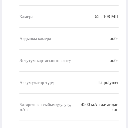
65 - 108 МП
Камера
ооба
Алдыңкы камера
ооба
Эстутум картасынын слоту
Li-polymer
Аккумулятор түрү
4500 мАч же андан
Батареянын сыйымдуулугу,
мАч
көп