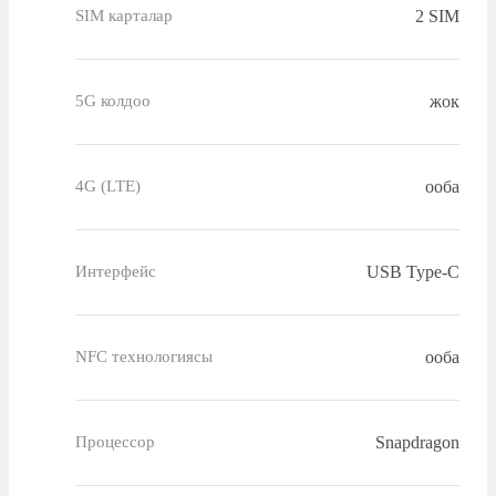
2 SIM
SIM карталар
жок
5G колдоо
ооба
4G (LTE)
USB Type-C
Интерфейс
ооба
NFC технологиясы
Snapdragon
Процессор