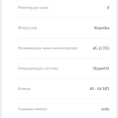
8
Өзөктөрдүн саны
Коробка
Жабдуулар
4G (LTE)
Функциялары жана өзгөчөлүктөрү
HyperOS
Операциондук система
49 - 64 МП
Камера
ооба
Алдыңкы камера