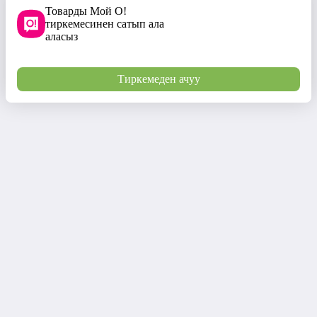
Товарды Мой О!
тиркемесинен сатып ала
аласыз
Тиркемеден ачуу