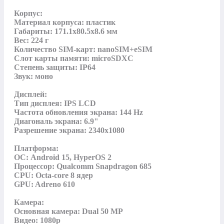
Корпус:

Материал корпуса: пластик

Габариты: 171.1x80.5x8.6 мм

Вес: 224 г

Количество SIM-карт: nanoSIM+eSIM

Слот карты памяти: microSDXC

Степень защиты: IP64

Звук: моно

Дисплей:

Тип дисплея: IPS LCD

Частота обновления экрана: 144 Hz

Диагональ экрана: 6.9"

Разрешение экрана: 2340x1080

Платформа:

ОС: Android 15, HyperOS 2

Процессор: Qualcomm Snapdragon 685

CPU: Octa-core 8 ядер

GPU: Adreno 610

Камера:

Основная камера: Dual 50 MP

Видео: 1080p
