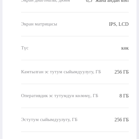
6,5" жана андан көп
Экран диагоналы, дюйм
IPS, LCD
Экран матрицасы
көк
Түс
256 ГБ
Камтылган эс тутум сыйымдуулугу, ГБ
8 ГБ
Оперативдик эс тутумдун көлөмү, ГБ
256 ГБ
Эстутум сыйымдуулугу, ГБ