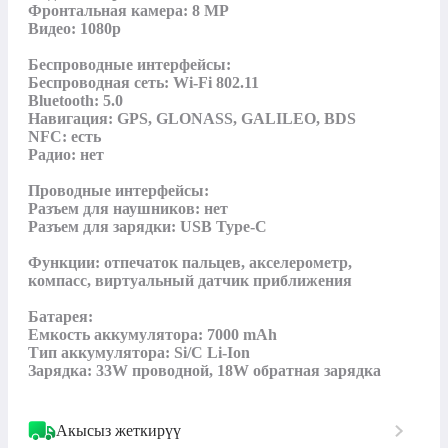
Фронтальная камера: 8 MP

Видео: 1080p

Беспроводные интерфейсы:

Беспроводная сеть: Wi-Fi 802.11

Bluetooth: 5.0

Навигация: GPS, GLONASS, GALILEO, BDS

NFC: есть

Радио: нет

Проводные интерфейсы:

Разъем для наушников: нет

Разъем для зарядки: USB Type-C

Функции: отпечаток пальцев, акселерометр, 
компасс, виртуальный датчик приближения

Батарея:

Емкость аккумулятора: 7000 mAh

Тип аккумулятора: Si/C Li-Ion

Зарядка: 33W проводной, 18W обратная зарядка
Акысыз жеткирүү