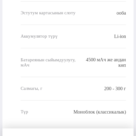
ооба
Эстутум картасынын слоту
Li-ion
Аккумулятор түрү
4500 мАч же андан
Батареянын сыйымдуулугу,
мАч
көп
200 - 300 г
Салмагы, г
Моноблок (классикалык)
Түр