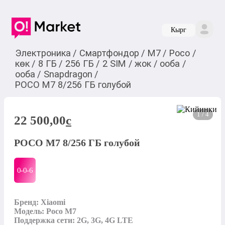
Кырг
Электроника
/
Смартфондор
/
M7
/
Poco
/
көк
/
8 ГБ
/
256 ГБ
/
2 SIM
/
жок
/
ооба
/
ооба
/
Snapdragon
/
POCO M7 8/256 ГБ голубой
1 / 4
22 500,00
c
POCO M7 8/256 ГБ голубой
0-0-
6
Бренд: Xiaomi

Модель: Poco M7

Поддержка сети: 2G, 3G, 4G LTE
