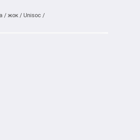
а
/
жок
/
Unisoc
/
Тиркемеден ачуу
Gold

