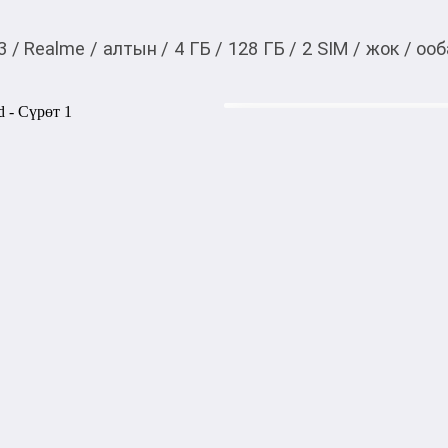
3
/
Realme
/
алтын
/
4 ГБ
/
128 ГБ
/
2 SIM
/
жок
/
ооб
10 990,00
c
Товарды Мой О!
тиркемесинен сатып ала
Realme C33 4/128 GB 
аласыз
Характеристики:

Процессор: Unisoc Tiger T612
Оперативная память: 4 ГБ

Камера: 2Кам 50/0.3 МП

Экран: - 6.5' (FHD) 60Гц

Аккумулятор: 5000 мАч

Память: 128 ГБ

Поддержка: 2G/3G/4G

Камера фронтальная: 5 МП
Акысыз жеткирүү