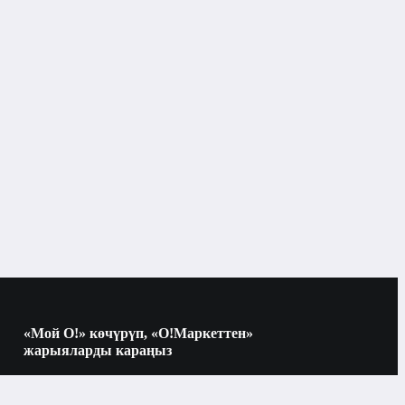
6,5" жана андан көп
AMOLED
алтын
128 ГБ
ымдуулугу, ГБ
4 ГБ
н көлөмү, ГБ
«Мой О!» көчүрүп, «О!Маркеттен»
жарыяларды караңыз
128 ГБ
 ГБ
Көчүрүү үчүн камераны QR-кодго
багыттаңыз