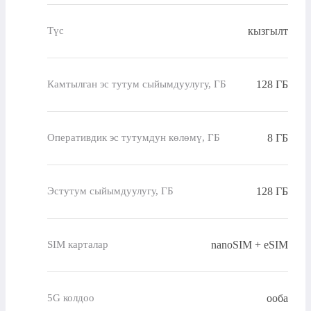
кызгылт
Түс
128 ГБ
Камтылган эс тутум сыйымдуулугу, ГБ
8 ГБ
Оперативдик эс тутумдун көлөмү, ГБ
128 ГБ
Эстутум сыйымдуулугу, ГБ
nanoSIM + eSIM
SIM карталар
ооба
5G колдоо