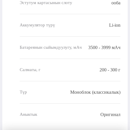
ооба
Эстутум картасынын слоту
Li-ion
Аккумулятор түрү
3500 - 3999 мАч
Батареянын сыйымдуулугу, мАч
200 - 300 г
Салмагы, г
Моноблок (классикалык)
Түр
Оригинал
Аныктык