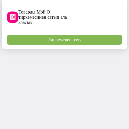
Товарды Мой О!
тиркемесинен сатып ала
аласыз
Тиркемеден ачуу