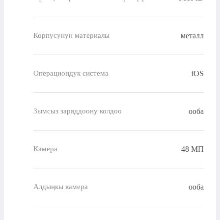
металл
Корпусунун материалы
iOS
Операциондук система
ооба
Зымсыз заряддоону колдоо
48 МП
Камера
ооба
Алдыңкы камера