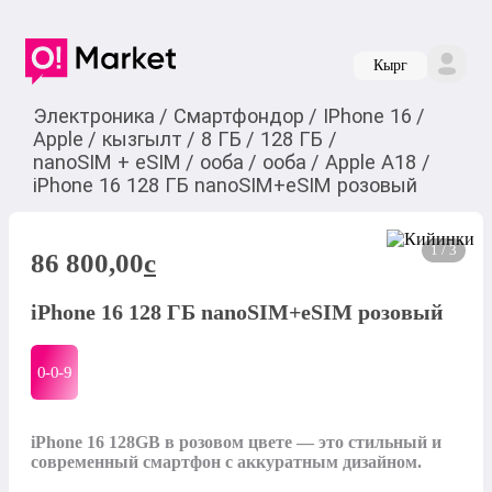
Кырг
Электроника
/
Смартфондор
/
IPhone 16
/
Apple
/
кызгылт
/
8 ГБ
/
128 ГБ
/
nanoSIM + eSIM
/
ооба
/
ооба
/
Apple A18
/
iPhone 16 128 ГБ nanoSIM+eSIM розовый
1 / 3
86 800,00
c
iPhone 16 128 ГБ nanoSIM+eSIM розовый
0-0-
9
iPhone 16 128GB в розовом цвете — это стильный и 
современный смартфон с аккуратным дизайном.
