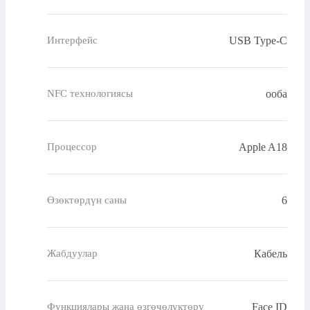
USB Type-C
Интерфейс
ооба
NFC технологиясы
Apple A18
Процессор
6
Өзөктөрдүн саны
Кабель
Жабдуулар
Face ID
Функциялары жана өзгөчөлүктөрү