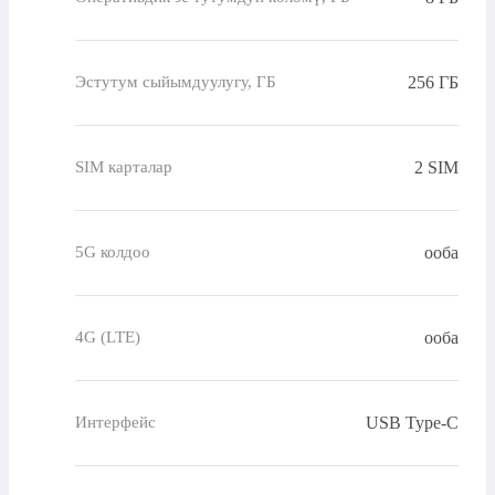
256 ГБ
Эстутум сыйымдуулугу, ГБ
2 SIM
SIM карталар
ооба
5G колдоо
ооба
4G (LTE)
USB Type-C
Интерфейс