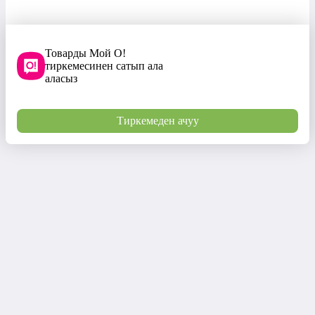
Товарды Мой О!
тиркемесинен сатып ала
аласыз
Тиркемеден ачуу