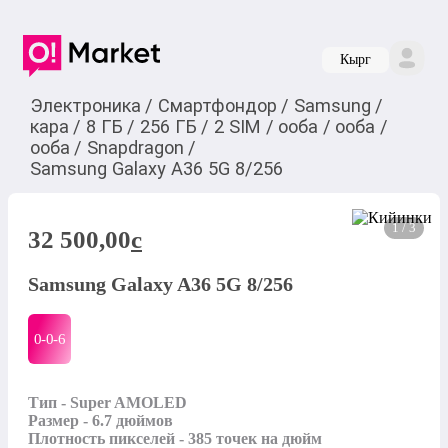
Кырг
Электроника
/
Смартфондор
/
Samsung
/
кара
/
8 ГБ
/
256 ГБ
/
2 SIM
/
ооба
/
ооба
/
ооба
/
Snapdragon
/
Samsung Galaxy A36 5G 8/256
1 / 3
32 500,00
c
Samsung Galaxy A36 5G 8/256
0-0-
6
Тип - Super AMOLED

Размер - 6.7 дюймов

Плотность пикселей - 385 точек на дюйм
