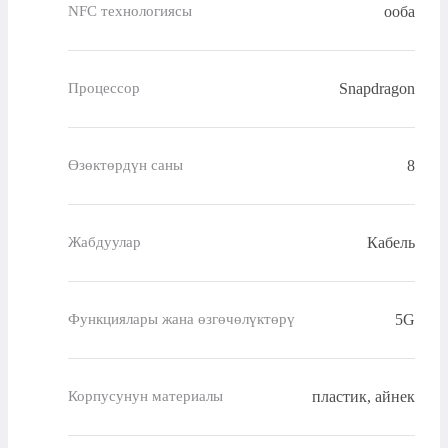
ооба
NFC технологиясы
Snapdragon
Процессор
8
Өзөктөрдүн саны
Кабель
Жабдуулар
5G
Функциялары жана өзгөчөлүктөрү
пластик, айнек
Корпусунун материалы