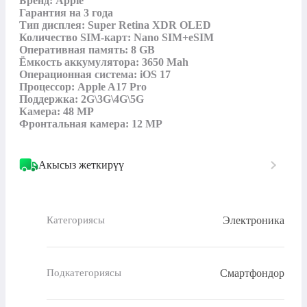
Бренд: Apple

Гарантия на 3 года

Тип дисплея: Super Retina XDR OLED

Количество SIM-карт: Nano SIM+eSIM

Оперативная память: 8 GB

Ёмкость аккумулятора: 3650 Mah

Операционная система: iOS 17

Процессор: Apple A17 Pro

Поддержка: 2G\3G\4G\5G

Камера: 48 MP

Фронтальная камера: 12 MP
Акысыз жеткирүү
Электроника
Категориясы
Смартфондор
Подкатегориясы