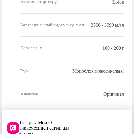
Li-ion
Аккумулятор түрү
3500 - 3999 мАч
Батареянын сыйымдуулугу, мАч
100 - 200 г
Салмагы, г
Моноблок (классикалык)
Түр
Оригинал
Аныктык
Товарды Мой О!
тиркемесинен сатып ала
аласыз