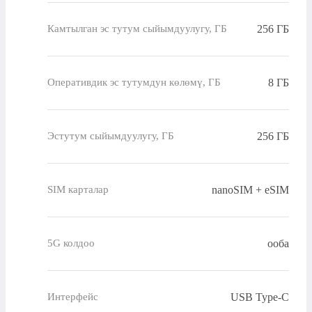
256 ГБ
Камтылган эс тутум сыйымдуулугу, ГБ
8 ГБ
Оперативдик эс тутумдун көлөмү, ГБ
256 ГБ
Эстутум сыйымдуулугу, ГБ
nanoSIM + eSIM
SIM карталар
ооба
5G колдоо
USB Type-C
Интерфейс