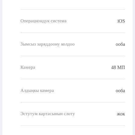
iOS
Операциондук система
ооба
Зымсыз заряддоону колдоо
48 МП
Камера
ооба
Алдыңкы камера
жок
Эстутум картасынын слоту