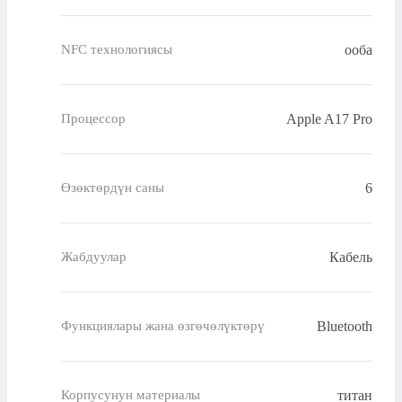
ооба
NFC технологиясы
Apple A17 Pro
Процессор
6
Өзөктөрдүн саны
Кабель
Жабдуулар
Bluetooth
Функциялары жана өзгөчөлүктөрү
титан
Корпусунун материалы