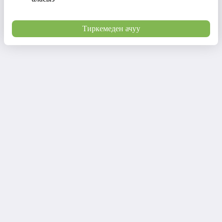
Тиркемеден ачуу