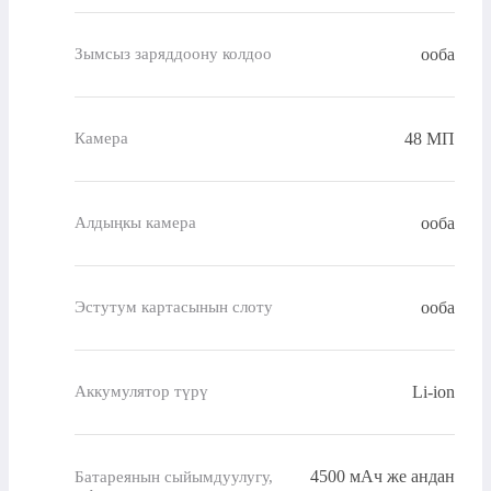
ооба
Зымсыз заряддоону колдоо
48 МП
Камера
ооба
Алдыңкы камера
ооба
Эстутум картасынын слоту
Li-ion
Аккумулятор түрү
4500 мАч же андан
Батареянын сыйымдуулугу,