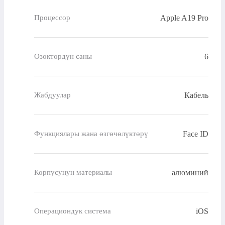
Apple A19 Pro
Процессор
6
Өзөктөрдүн саны
Кабель
Жабдуулар
Face ID
Функциялары жана өзгөчөлүктөрү
алюминий
Корпусунун материалы
iOS
Операциондук система