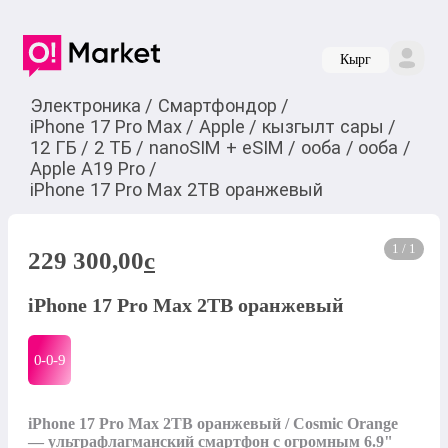
Кырг
Электроника
/
Смартфондор
/
iPhone 17 Pro Max
/
Apple
/
кызгылт сары
/
12 ГБ
/
2 ТБ
/
nanoSIM + eSIM
/
ооба
/
ооба
/
Apple A19 Pro
/
iPhone 17 Pro Max 2TB оранжевый
1 / 1
229 300,00
c
iPhone 17 Pro Max 2TB оранжевый
0-0-
9
iPhone 17 Pro Max 2TB оранжевый / Cosmic Orange 
— ультрафлагманский смартфон с огромным 6.9" 