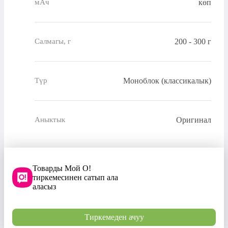
мАч
көп
200 - 300 г
Салмагы, г
Моноблок (классикалык)
Түр
Оригинал
Аныктык
Товарды Мой О!
тиркемесинен сатып ала
аласыз
Тиркемеден ачуу