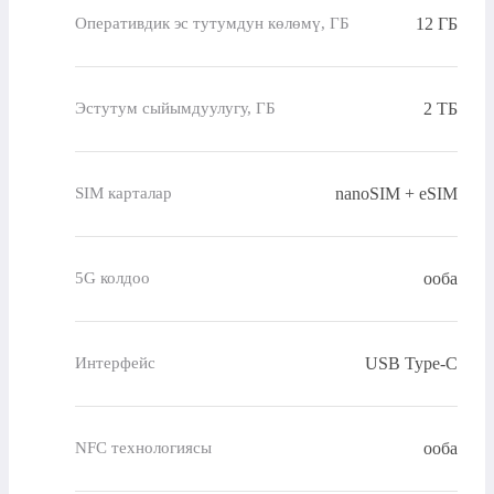
12 ГБ
Оперативдик эс тутумдун көлөмү, ГБ
2 ТБ
Эстутум сыйымдуулугу, ГБ
nanoSIM + eSIM
SIM карталар
ооба
5G колдоо
USB Type-C
Интерфейс
ооба
NFC технологиясы