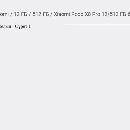
aomi
/
12 ГБ
/
512 ГБ
/
Xiaomi Poco X8 Pro 12/512 ГБ
54 700,00
c
Товарды Мой О!
тиркемесинен сатып ала
Xiaomi Poco X8 Pro 12
аласыз
0-0-
12
Xiaomi Poco X8 Pro 12/512
созданный для высокой прои
оснащён большим 6.59-дю
1.5K и частотой обновления
плавное изображение и ярк
Процессор MediaTek Dimensit
оперативной памяти гарант
стабильный многозадачный 