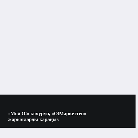
Бишкек
Xiaomi
6.5" и больше
512 ГБ
ымдуулугу, ГБ
12 ГБ
н көлөмү, ГБ
«Мой О!» көчүрүп, «О!Маркеттен»
жарыяларды караңыз
512 ГБ
 ГБ
Көчүрүү үчүн камераны QR-кодго
багыттаңыз