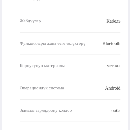
Кабель
Жабдуулар
Bluetooth
Функциялары жана өзгөчөлүктөрү
металл
Корпусунун материалы
Android
Операциондук система
ооба
Зымсыз заряддоону колдоо