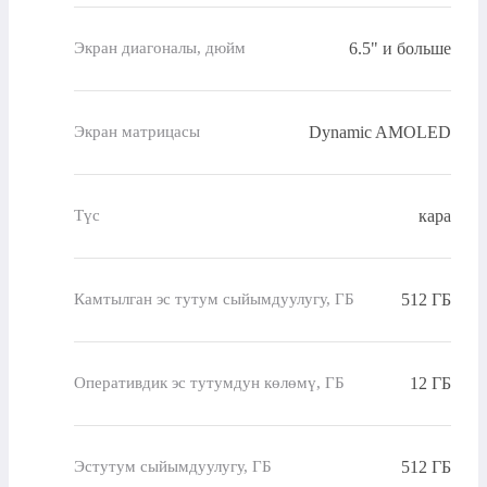
6.5" и больше
Экран диагоналы, дюйм
Dynamic AMOLED
Экран матрицасы
кара
Түс
512 ГБ
Камтылган эс тутум сыйымдуулугу, ГБ
12 ГБ
Оперативдик эс тутумдун көлөмү, ГБ
512 ГБ
Эстутум сыйымдуулугу, ГБ