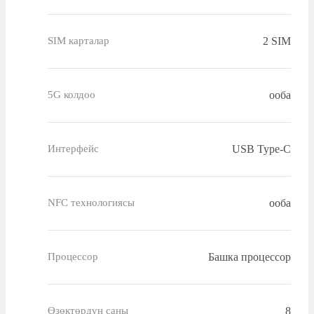
2 SIM
SIM карталар
ооба
5G колдоо
USB Type-C
Интерфейс
ооба
NFC технологиясы
Башка процессор
Процессор
8
Өзөктөрдүн саны