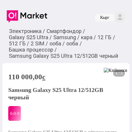
Кырг
Электроника
/
Смартфондор
/
Galaxy S25 Ultra
/
Samsung
/
кара
/
12 ГБ
/
512 ГБ
/
2 SIM
/
ооба
/
ооба
/
Башка процессор
/
Samsung Galaxy S25 Ultra 12/512GB черный
1 / 3
110 000,00
c
Samsung Galaxy S25 Ultra 12/512GB
черный
0-0-
9