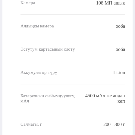
108 МП ашык
Камера
ооба
Алдыңкы камера
ооба
Эстутум картасынын слоту
Li-ion
Аккумулятор түрү
4500 мАч же андан
Батареянын сыйымдуулугу,
мАч
көп
200 - 300 г
Салмагы, г