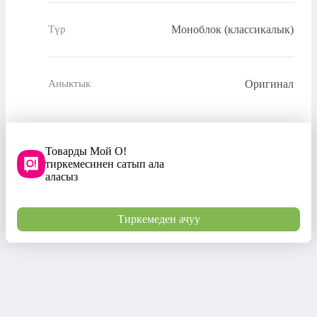
Моноблок (классикалык)
Түр
Оригинал
Аныктык
Товарды Мой О!
тиркемесинен сатып ала
аласыз
Тиркемеден ачуу