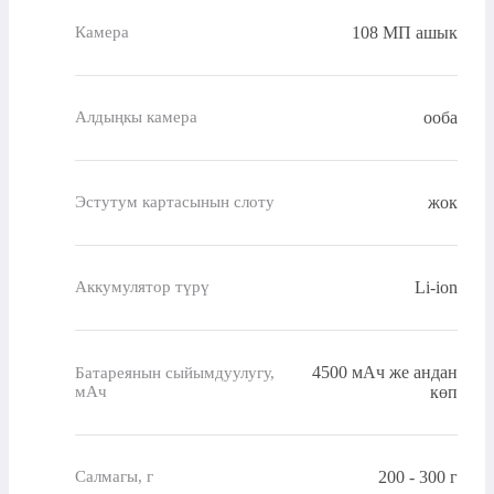
108 МП ашык
Камера
ооба
Алдыңкы камера
жок
Эстутум картасынын слоту
Li-ion
Аккумулятор түрү
4500 мАч же андан
Батареянын сыйымдуулугу,
мАч
көп
200 - 300 г
Салмагы, г