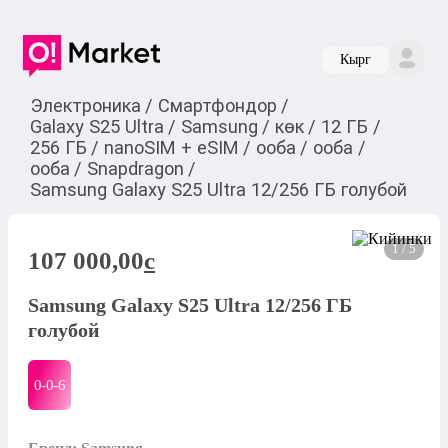
Кырг
Электроника
/
Смартфондор
/
Galaxy S25 Ultra
/
Samsung
/
көк
/
12 ГБ
/
256 ГБ
/
nanoSIM + eSIM
/
ооба
/
ооба
/
ооба
/
Snapdragon
/
Samsung Galaxy S25 Ultra 12/256 ГБ голубой
1 / 5
107 000,00
c
Samsung Galaxy S25 Ultra 12/256 ГБ
голубой
0-0-
6