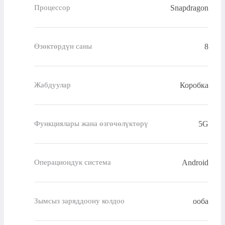
Snapdragon
Процессор
8
Өзөктөрдүн саны
Коробка
Жабдуулар
5G
Функциялары жана өзгөчөлүктөрү
Android
Операциондук система
ооба
Зымсыз заряддоону колдоо