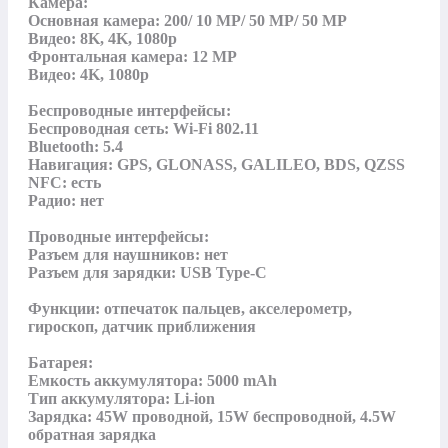
Камера:

Основная камера: 200/ 10 MP/ 50 MP/ 50 MP

Видео: 8K, 4K, 1080p

Фронтальная камера: 12 MP

Видео: 4K, 1080p

Беспроводные интерфейсы:

Беспроводная сеть: Wi-Fi 802.11

Bluetooth: 5.4

Навигация: GPS, GLONASS, GALILEO, BDS, QZSS

NFC: есть

Радио: нет

Проводные интерфейсы:

Разъем для наушников: нет

Разъем для зарядки: USB Type-C

Функции: отпечаток пальцев, акселерометр, 
гироскоп, датчик приближения

Батарея:

Емкость аккумулятора: 5000 mAh

Тип аккумулятора: Li-ion

Зарядка: 45W проводной, 15W беспроводной, 4.5W 
обратная зарядка