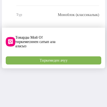
Моноблок (классикалык)
Түр
Товарды Мой О!
тиркемесинен сатып ала
аласыз
Тиркемеден ачуу