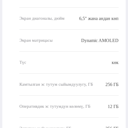
6,5" жана андан көп
Экран диагоналы, дюйм
Dynamic AMOLED
Экран матрицасы
көк
Түс
256 ГБ
Камтылган эс тутум сыйымдуулугу, ГБ
12 ГБ
Оперативдик эс тутумдун көлөмү, ГБ