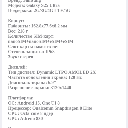
Бренд: Samsung

Модель: Galaxy S25 Ultra

Поддержка: 2G/3G/4G LTE/5G

Корпус:

Габариты: 162.8x77.6x8.2 мм

Вес: 218 г

Количество SIM-карт: 
nanoSIM+nanoSIM+eSIM+eSIM

Слот карты памяти: нет

Степень защиты: IP68

Звук: стерео

Дисплей:

Тип дисплея: Dynamic LTPO AMOLED 2X

Частота обновления экрана: 120 Hz

Диагональ экрана: 6.9"

Разрешение экрана: 3120х1440

Платформа:

ОС: Android 15, One UI 8

Процессор: Qualcomm Snapdragon 8 Elite

CPU: Octa-core 8 ядер

GPU: Adreno 830
