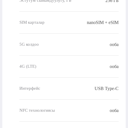
256 ГБ
Эстутум сыйымдуулугу, ГБ
nanoSIM + eSIM
SIM карталар
ооба
5G колдоо
ооба
4G (LTE)
USB Type-C
Интерфейс
ооба
NFC технологиясы