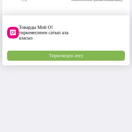
Товарды Мой О!
тиркемесинен сатып ала
аласыз
Тиркемеден ачуу