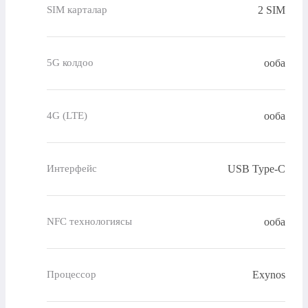
2 SIM
SIM карталар
ооба
5G колдоо
ооба
4G (LTE)
USB Type-C
Интерфейс
ооба
NFC технологиясы
Exynos
Процессор