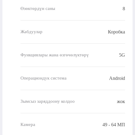
8
Өзөктөрдүн саны
Коробка
Жабдуулар
5G
Функциялары жана өзгөчөлүктөрү
Android
Операциондук система
жок
Зымсыз заряддоону колдоо
49 - 64 МП
Камера