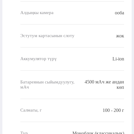
ооба
Алдыңкы камера
жок
Эстутум картасынын слоту
Li-ion
Аккумулятор түрү
4500 мАч же андан
Батареянын сыйымдуулугу,
мАч
көп
100 - 200 г
Салмагы, г
Моноблок (классикалык)
Түр