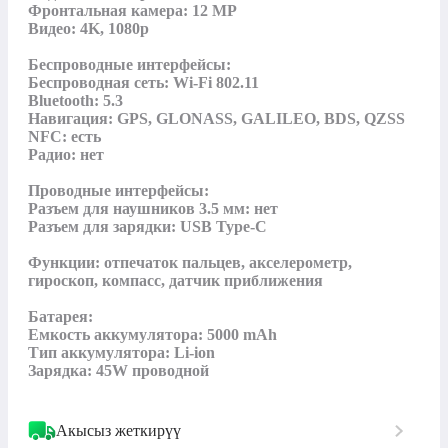
Фронтальная камера: 12 MP

Видео: 4K, 1080p

Беспроводные интерфейсы:

Беспроводная сеть: Wi-Fi 802.11

Bluetooth: 5.3

Навигация: GPS, GLONASS, GALILEO, BDS, QZSS

NFC: есть

Радио: нет

Проводные интерфейсы:

Разъем для наушников 3.5 мм: нет

Разъем для зарядки: USB Type-C

Функции: отпечаток пальцев, акселерометр, 
гироскоп, компасс, датчик приближения

Батарея:

Емкость аккумулятора: 5000 mAh

Тип аккумулятора: Li-ion

Зарядка: 45W проводной
Акысыз жеткирүү