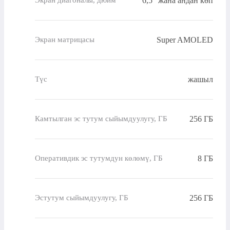
6,5" жана андан көп
Экран диагоналы, дюйм
Super AMOLED
Экран матрицасы
жашыл
Түс
256 ГБ
Камтылган эс тутум сыйымдуулугу, ГБ
8 ГБ
Оперативдик эс тутумдун көлөмү, ГБ
256 ГБ
Эстутум сыйымдуулугу, ГБ