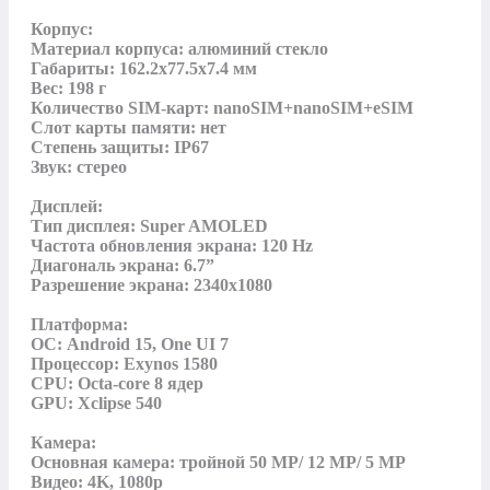
Корпус:

Материал корпуса: алюминий стекло

Габариты: 162.2x77.5x7.4 мм

Вес: 198 г

Количество SIM-карт: nanoSIM+nanoSIM+eSIM

Слот карты памяти: нет

Степень защиты: IP67

Звук: стерео

Дисплей:

Тип дисплея: Super AMOLED

Частота обновления экрана: 120 Hz

Диагональ экрана: 6.7”

Разрешение экрана: 2340х1080

Платформа:

ОС: Android 15, One UI 7

Процессор: Exynos 1580

CPU: Octa-core 8 ядер

GPU: Xclipse 540

Камера:

Основная камера: тройной 50 MP/ 12 MP/ 5 MP

Видео: 4K, 1080p
