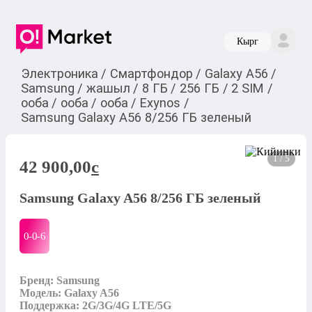
Кырг
Электроника
/
Смартфондор
/
Galaxy A56
/
Samsung
/
жашыл
/
8 ГБ
/
256 ГБ
/
2 SIM
/
ооба
/
ооба
/
ооба
/
Exynos
/
Samsung Galaxy A56 8/256 ГБ зеленый
1 / 5
42 900,00
c
Samsung Galaxy A56 8/256 ГБ зеленый
0-0-
6
Бренд: Samsung

Модель: Galaxy A56

Поддержка: 2G/3G/4G LTE/5G
