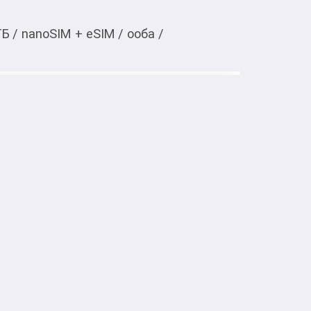
ГБ
/
nanoSIM + eSIM
/
ооба
/
Тиркемеден ачуу
12/512 ГБ фиолетовый
 LTE, 5G

й, стекло


