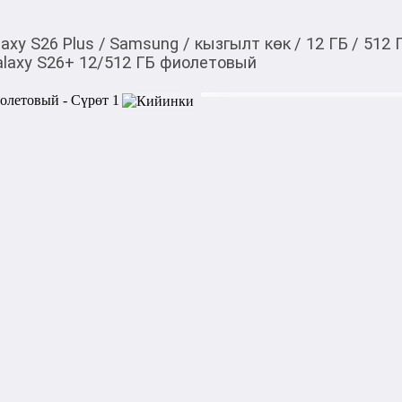
laxy S26 Plus
/
Samsung
/
кызгылт көк
/
12 ГБ
/
512 
laxy S26+ 12/512 ГБ фиолетовый
109 990,00
c
Товарды Мой О!
тиркемесинен сатып ала
Samsung Galaxy S26+ 
аласыз
0-0-
6
Бренд: Samsung

Модель: Galaxy S26+

Поддержка сети: 2G, 3G, 4G
Корпус:

Материал корпуса: алюмини
Габариты: 158.4x75.8x7.3 мм
Вес: 190 г
