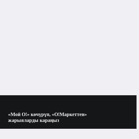
, GALILEO, BDS, QZSS

м: нет

pe-C

0 mAh

0W бесроводной, 4.5W обратная зарядка
«Мой О!» көчүрүп, «О!Маркеттен»
Электроника
жарыяларды караңыз
Көчүрүү үчүн камераны QR-кодго
багыттаңыз