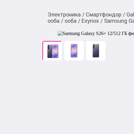
Электроника
/
Смартфондор
/
Ga
ооба
/
ооба
/
Exynos
/
Samsung Ga