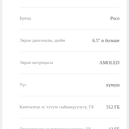
Poco
Бренд
6.5" и больше
Экран диагоналы, дюйм
AMOLED
Экран матрицасы
күмүш
Түс
512 ГБ
Камтылган эс тутум сыйымдуулугу, ГБ