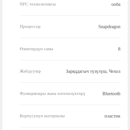
ооба
NFC технологиясы
Snapdragon
Процессор
8
Өзөктөрдүн саны
Заряддагыч түзүлүш, Чехол
Жабдуулар
Bluetooth
Функциялары жана өзгөчөлүктөрү
пластик
Корпусунун материалы