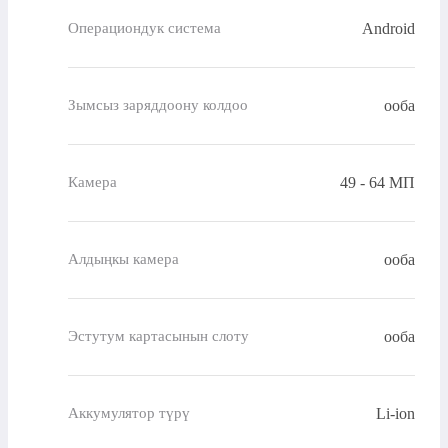
Android
Операциондук система
ооба
Зымсыз заряддоону колдоо
49 - 64 МП
Камера
ооба
Алдыңкы камера
ооба
Эстутум картасынын слоту
Li-ion
Аккумулятор түрү