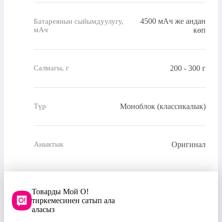
4500 мАч же андан
Батареянын сыйымдуулугу,
мАч
көп
200 - 300 г
Салмагы, г
Моноблок (классикалык)
Түр
Оригинал
Аныктык
Товарды Мой О!
тиркемесинен сатып ала
аласыз