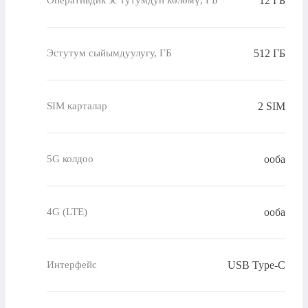
12 ГБ
Оперативдик эс тутумдун көлөмү, ГБ
512 ГБ
Эстутум сыйымдуулугу, ГБ
2 SIM
SIM карталар
ооба
5G колдоо
ооба
4G (LTE)
USB Type-C
Интерфейс