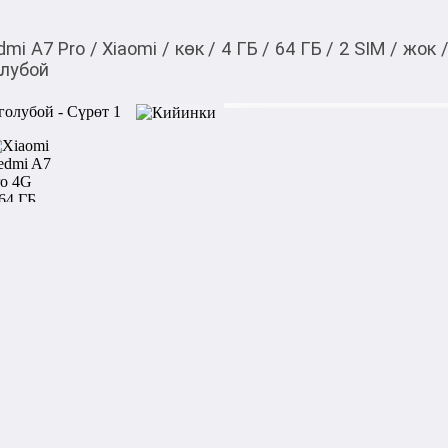
dmi A7 Pro
/
Xiaomi
/
көк
/
4 ГБ
/
64 ГБ
/
2 SIM
/
жок
олубой
15 900,00
c
Товарды Мой О!
тиркемесинен сатып ала
Xiaomi Redmi A7 Pro 4
аласыз
0-0-
6
Бренд: Xiaomi

Модель: Redmi A7 Pro

Поддержка: 2G/3G/4G LTE

Корпус:

Материал корпуса: пластик

Габариты: 171.6x79.5x8.2 мм
Вес: 208 г
