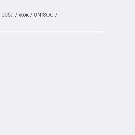
/
ооба
/
жок
/
UNISOC
/
Тиркемеден ачуу
G 4/64 ГБ голубой

