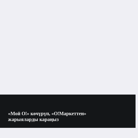
, GLONASS, BDS, QZSS

: есть

pe-C

, акселерометр, компасс, виртуальный 
0 mAh

«Мой О!» көчүрүп, «О!Маркеттен»
жарыяларды караңыз
Электроника
Көчүрүү үчүн камераны QR-кодго
багыттаңыз