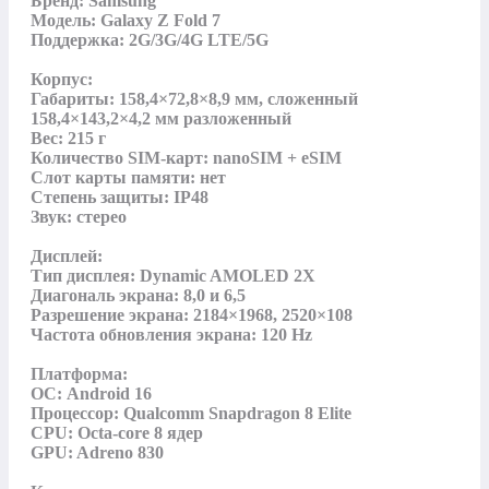
Бренд: Samsung

Модель: Galaxy Z Fold 7

Поддержка: 2G/3G/4G LTE/5G

Корпус:

Габариты: 158,4×72,8×8,9 мм, сложенный 
158,4×143,2×4,2 мм разложенный

Вес: 215 г

Количество SIM-карт: nanoSIM + eSIM

Слот карты памяти: нет

Степень защиты: IP48

Звук: стерео

Дисплей:

Тип дисплея: Dynamic AMOLED 2X

Диагональ экрана: 8,0 и 6,5

Разрешение экрана: 2184×1968, 2520×108

Частота обновления экрана: 120 Hz

Платформа:

ОС: Android 16

Процессор: Qualcomm Snapdragon 8 Elite

CPU: Octa-core 8 ядер

GPU: Adreno 830
