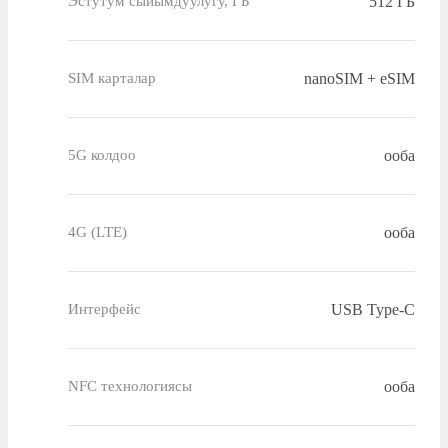
512 ГБ
Эстутум сыйымдуулугу, ГБ
nanoSIM + eSIM
SIM карталар
ооба
5G колдоо
ооба
4G (LTE)
USB Type-C
Интерфейс
ооба
NFC технологиясы