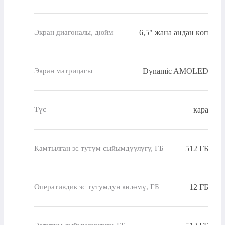
6,5" жана андан көп
Экран диагоналы, дюйм
Dynamic AMOLED
Экран матрицасы
кара
Түс
512 ГБ
Камтылган эс тутум сыйымдуулугу, ГБ
12 ГБ
Оперативдик эс тутумдун көлөмү, ГБ