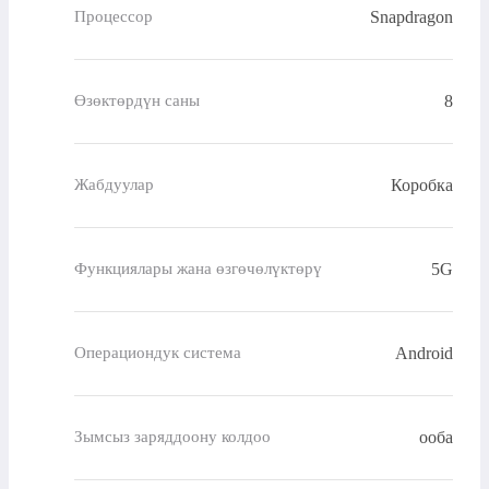
Snapdragon
Процессор
8
Өзөктөрдүн саны
Коробка
Жабдуулар
5G
Функциялары жана өзгөчөлүктөрү
Android
Операциондук система
ооба
Зымсыз заряддоону колдоо