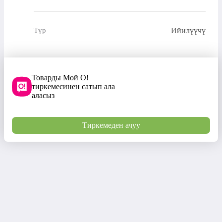
Ийилүүчү
Түр
Товарды Мой О!
тиркемесинен сатып ала
аласыз
Тиркемеден ачуу