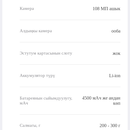
108 МП ашык
Камера
ооба
Алдыңкы камера
жок
Эстутум картасынын слоту
Li-ion
Аккумулятор түрү
4500 мАч же андан
Батареянын сыйымдуулугу,
мАч
көп
200 - 300 г
Салмагы, г