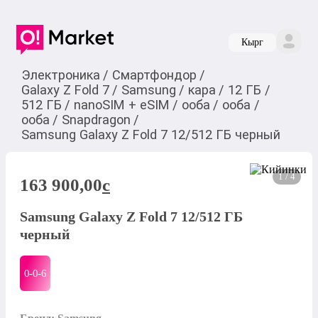
Кырг
Электроника
/
Смартфондор
/
Galaxy Z Fold 7
/
Samsung
/
кара
/
12 ГБ
/
512 ГБ
/
nanoSIM + eSIM
/
ооба
/
ооба
/
ооба
/
Snapdragon
/
Samsung Galaxy Z Fold 7 12/512 ГБ черный
1 / 4
163 900,00
c
Samsung Galaxy Z Fold 7 12/512 ГБ
черный
0-0-
6