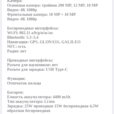
Камера:

Основная камера: тройная 200 MP, 12 MP, 10 MP

Видео: 4K 1080p

Фронтальная камера: 10 MP + 10 MP

Видео: 4K 1080p

Беспроводные интерфейсы:

Wi-Fi: 802.11 a/b/g/n/ac/ax

Bluetooth: 5.3–5.4

Навигация: GPS, GLONASS, GALILEO

NFC: есть

Радио: нет

Проводные интерфейсы:

Разъем для наушников: нет

Разъем для зарядки: USB Type-C

Функции:

Отпечаток пальца

Батарея:

Емкость аккумулятора: 4400 mAh

Тип аккумулятора: Li-ion

Зарядка: 25W проводная 15W беспроводная 4,5W 
обратная беспроводная