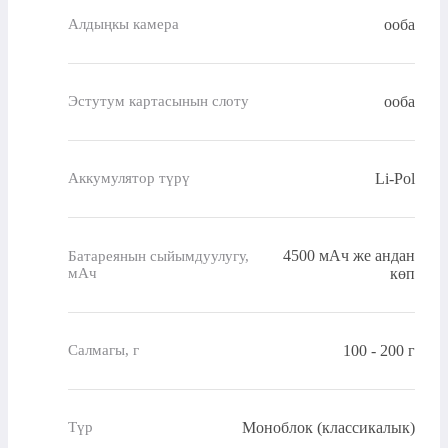
ооба
Алдыңкы камера
ооба
Эстутум картасынын слоту
Li-Pol
Аккумулятор түрү
4500 мАч же андан
Батареянын сыйымдуулугу,
мАч
көп
100 - 200 г
Салмагы, г
Моноблок (классикалык)
Түр