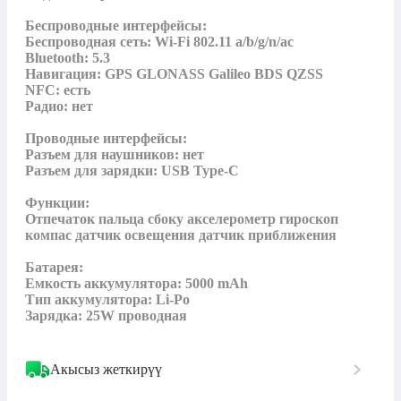
Беспроводные интерфейсы:

Беспроводная сеть: Wi-Fi 802.11 a/b/g/n/ac

Bluetooth: 5.3

Навигация: GPS GLONASS Galileo BDS QZSS

NFC: есть

Радио: нет

Проводные интерфейсы:

Разъем для наушников: нет

Разъем для зарядки: USB Type-C

Функции:

Отпечаток пальца сбоку акселерометр гироскоп 
компас датчик освещения датчик приближения

Батарея:

Емкость аккумулятора: 5000 mAh

Тип аккумулятора: Li-Po

Зарядка: 25W проводная
Акысыз жеткирүү