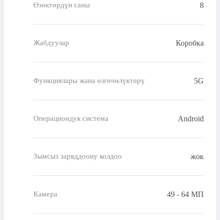
8
Өзөктөрдүн саны
Коробка
Жабдуулар
5G
Функциялары жана өзгөчөлүктөрү
Android
Операциондук система
жок
Зымсыз заряддоону колдоо
49 - 64 МП
Камера