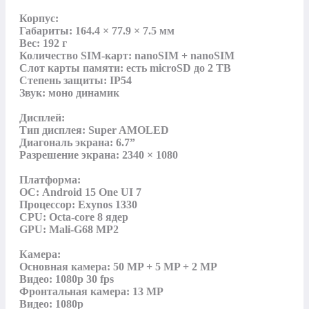
Корпус:

Габариты: 164.4 × 77.9 × 7.5 мм

Вес: 192 г

Количество SIM-карт: nanoSIM + nanoSIM

Слот карты памяти: есть microSD до 2 TB

Степень защиты: IP54

Звук: моно динамик

Дисплей:

Тип дисплея: Super AMOLED

Диагональ экрана: 6.7”

Разрешение экрана: 2340 × 1080

Платформа:

ОС: Android 15 One UI 7

Процессор: Exynos 1330

CPU: Octa-core 8 ядер

GPU: Mali-G68 MP2

Камера:

Основная камера: 50 MP + 5 MP + 2 MP

Видео: 1080p 30 fps

Фронтальная камера: 13 MP

Видео: 1080p
