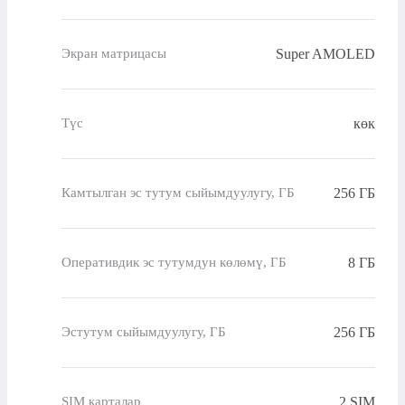
Super AMOLED
Экран матрицасы
көк
Түс
256 ГБ
Камтылган эс тутум сыйымдуулугу, ГБ
8 ГБ
Оперативдик эс тутумдун көлөмү, ГБ
256 ГБ
Эстутум сыйымдуулугу, ГБ
2 SIM
SIM карталар