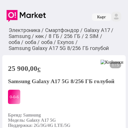
Кырг
Электроника
/
Смартфондор
/
Galaxy A17
/
Samsung
/
көк
/
8 ГБ
/
256 ГБ
/
2 SIM
/
ооба
/
ооба
/
ооба
/
Exynos
/
Samsung Galaxy A17 5G 8/256 ГБ голубой
1 / 5
25 900,00
c
Samsung Galaxy A17 5G 8/256 ГБ голубой
0-0-
6
Бренд: Samsung

Модель: Galaxy A17 5G

Поддержка: 2G/3G/4G LTE/5G
