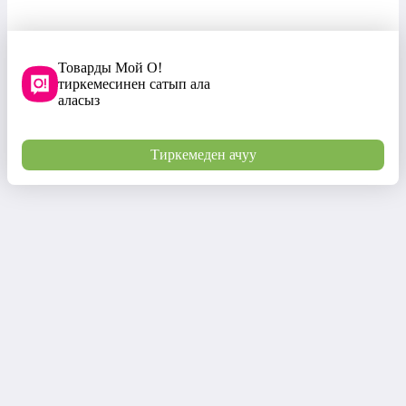
Товарды Мой О!
тиркемесинен сатып ала
аласыз
Тиркемеден ачуу