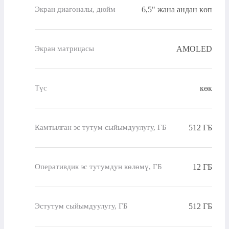
6,5" жана андан көп
Экран диагоналы, дюйм
AMOLED
Экран матрицасы
көк
Түс
512 ГБ
Камтылган эс тутум сыйымдуулугу, ГБ
12 ГБ
Оперативдик эс тутумдун көлөмү, ГБ
512 ГБ
Эстутум сыйымдуулугу, ГБ