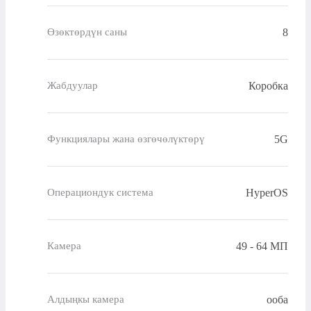
8
Өзөктөрдүн саны
Коробка
Жабдуулар
5G
Функциялары жана өзгөчөлүктөрү
HyperOS
Операциондук система
49 - 64 МП
Камера
ооба
Алдыңкы камера