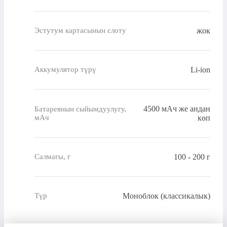
жок
Эстутум картасынын слоту
Li-ion
Аккумулятор түрү
4500 мАч же андан
Батареянын сыйымдуулугу,
мАч
көп
100 - 200 г
Салмагы, г
Моноблок (классикалык)
Түр