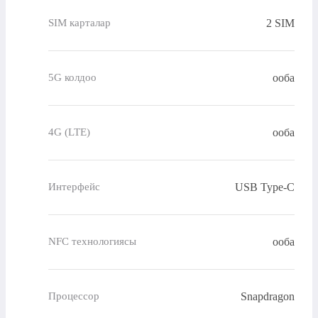
2 SIM
SIM карталар
ооба
5G колдоо
ооба
4G (LTE)
USB Type-C
Интерфейс
ооба
NFC технологиясы
Snapdragon
Процессор