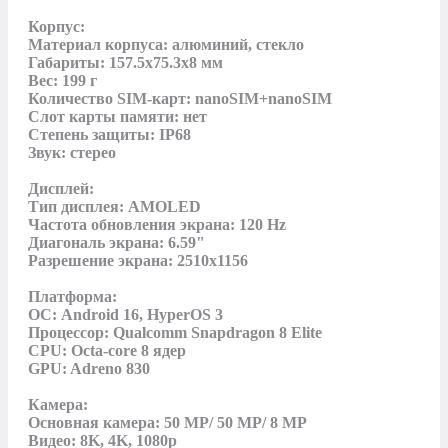
Корпус:

Материал корпуса: алюминий, стекло

Габариты: 157.5x75.3x8 мм

Вес: 199 г

Количество SIM-карт: nanoSIM+nanoSIM

Слот карты памяти: нет

Степень защиты: IP68

Звук: стерео

Дисплей:

Тип дисплея: AMOLED

Частота обновления экрана: 120 Hz

Диагональ экрана: 6.59"

Разрешение экрана: 2510x1156

Платформа:

ОС: Android 16, HyperOS 3

Процессор: Qualcomm Snapdragon 8 Elite

CPU: Octa-core 8 ядер

GPU: Adreno 830

Камера:

Основная камера: 50 MP/ 50 MP/ 8 MP

Видео: 8K, 4K, 1080p
