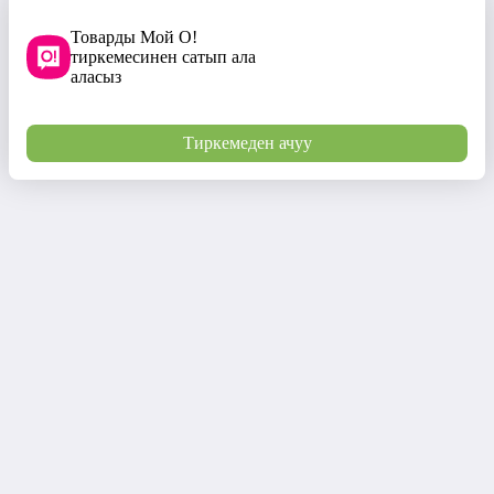
Товарды Мой О!
тиркемесинен сатып ала
аласыз
Тиркемеден ачуу