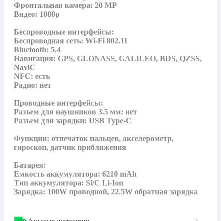
Фронтальная камера: 20 MP

Видео: 1080p

Беспроводные интерфейсы:

Беспроводная сеть: Wi-Fi 802.11

Bluetooth: 5.4

Навигация: GPS, GLONASS, GALILEO, BDS, QZSS, 
NavlC

NFC: есть

Радио: нет

Проводные интерфейсы:

Разъем для наушников 3.5 мм: нет

Разъем для зарядки: USB Type-C

Функции: отпечаток пальцев, акселерометр, 
гироскоп, датчик приближения

Батарея:

Емкость аккумулятора: 6210 mAh

Тип аккумулятора: Si/C Li-Ion

Зарядка: 100W проводной, 22.5W обратная зарядка