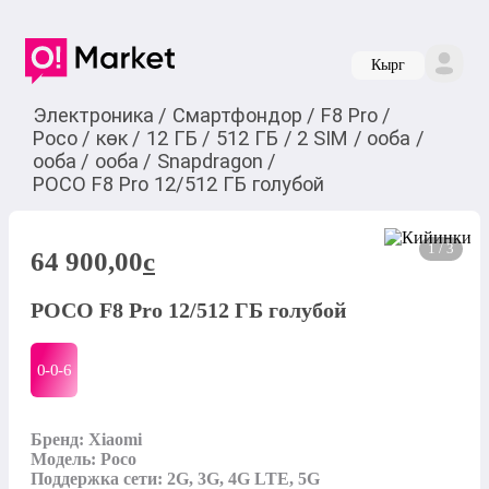
Кырг
Электроника
/
Смартфондор
/
F8 Pro
/
Poco
/
көк
/
12 ГБ
/
512 ГБ
/
2 SIM
/
ооба
/
ооба
/
ооба
/
Snapdragon
/
POCO F8 Pro 12/512 ГБ голубой
1 / 3
64 900,00
c
POCO F8 Pro 12/512 ГБ голубой
0-0-
6
Бренд: Xiaomi

Модель: Poco

Поддержка сети: 2G, 3G, 4G LTE, 5G
