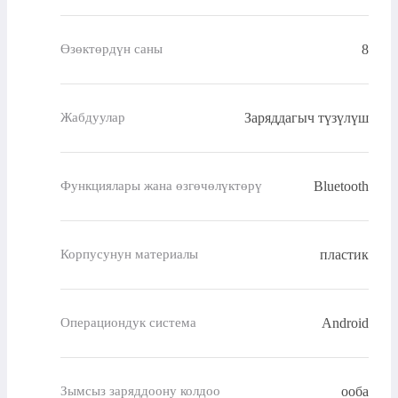
8
Өзөктөрдүн саны
Заряддагыч түзүлүш
Жабдуулар
Bluetooth
Функциялары жана өзгөчөлүктөрү
пластик
Корпусунун материалы
Android
Операциондук система
ооба
Зымсыз заряддоону колдоо