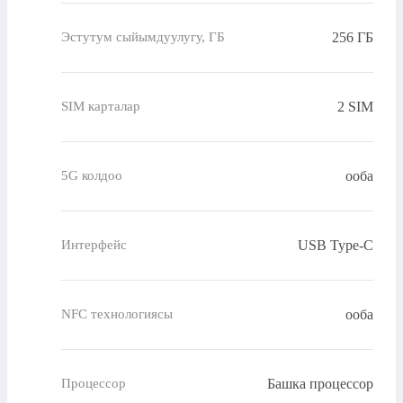
256 ГБ
Эстутум сыйымдуулугу, ГБ
2 SIM
SIM карталар
ооба
5G колдоо
USB Type-C
Интерфейс
ооба
NFC технологиясы
Башка процессор
Процессор