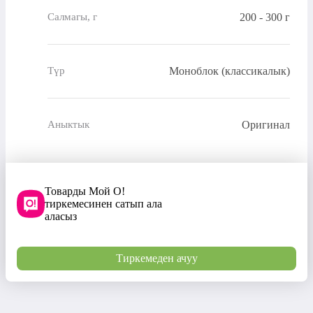
200 - 300 г
Салмагы, г
Моноблок (классикалык)
Түр
Оригинал
Аныктык
Товарды Мой О!
тиркемесинен сатып ала
аласыз
Тиркемеден ачуу