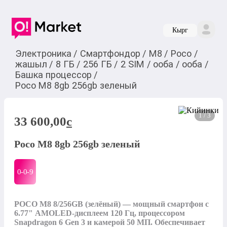
Кырг
Электроника
/
Смартфондор
/
M8
/
Poco
/
жашыл
/
8 ГБ
/
256 ГБ
/
2 SIM
/
ооба
/
ооба
/
Башка процессор
/
Poco M8 8gb 256gb зеленый
1 / 3
33 600,00
c
Poco M8 8gb 256gb зеленый
0-0-
9
POCO M8 8/256GB (зелёный) — мощный смартфон с 
6.77" AMOLED-дисплеем 120 Гц, процессором 
Snapdragon 6 Gen 3 и камерой 50 МП. Обеспечивает 