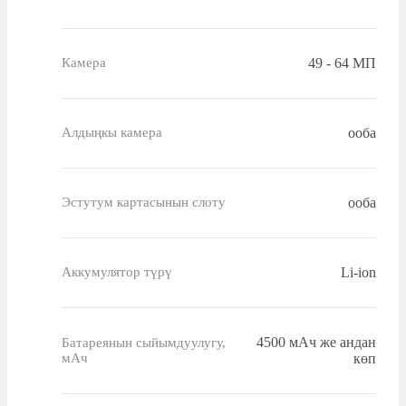
49 - 64 МП
Камера
ооба
Алдыңкы камера
ооба
Эстутум картасынын слоту
Li-ion
Аккумулятор түрү
4500 мАч же андан
Батареянын сыйымдуулугу,
мАч
көп