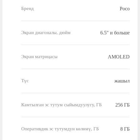
Poco
Бренд
6.5" и больше
Экран диагоналы, дюйм
AMOLED
Экран матрицасы
жашыл
Түс
256 ГБ
Камтылган эс тутум сыйымдуулугу, ГБ
8 ГБ
Оперативдик эс тутумдун көлөмү, ГБ