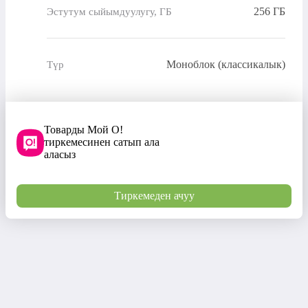
256 ГБ
Эстутум сыйымдуулугу, ГБ
Моноблок (классикалык)
Түр
Товарды Мой О!
тиркемесинен сатып ала
аласыз
Тиркемеден ачуу