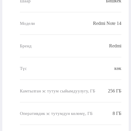
Бишкек
Шаар
Redmi Note 14
Модели
Redmi
Бренд
көк
Түс
256 ГБ
Камтылган эс тутум сыйымдуулугу, ГБ
8 ГБ
Оперативдик эс тутумдун көлөмү, ГБ