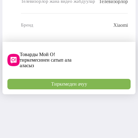
Телевизорлор
Телевизорлор жана видео жабдуулар
Xiaomi
Бренд
Товарды Мой О!
тиркемесинен сатып ала
аласыз
Тиркемеден ачуу