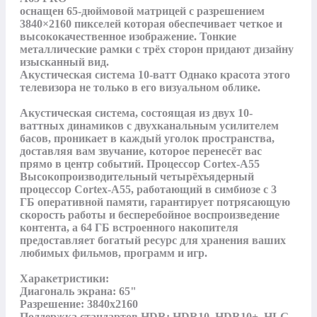
оснащен 65-дюймовой матрицей с разрешением

3840×2160 пикселей которая обеспечивает четкое и 
высококачественное изображение. Тонкие 
металлические рамки с трёх сторон придают дизайну 
изысканный вид.

Акустическая система 10-ватт Однако красота этого 
телевизора не только в его визуальном облике.

Акустическая система, состоящая из двух 10-
ваттных динамиков с двухканальным усилителем 
басов, проникает в каждый уголок пространства, 
доставляя вам звучание, которое перенесёт вас 
прямо в центр событий. Процессор Cortex-A55 
Высокопроизводительный четырёхъядерный 
процессор Cortex-A55, работающий в симбиозе с 3 
ГБ оперативной памяти, гарантирует потрясающую 
скорость работы и бесперебойное воспроизведение 
контента, а 64 ГБ встроенного накопителя 
предоставляет богатый ресурс для хранения ваших 
любимых фильмов, программ и игр.

Харакетристики:

Диагональ экрана: 65"

Разрешение: 3840x2160

Поддержка стандартов HDR: HDR10, HDR10+, HLG
