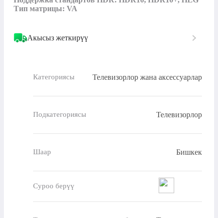
Тип матрицы: VA
Акысыз жеткирүү
Телевизорлор жана аксессуарлар
Категориясы
Телевизорлор
Подкатегориясы
Бишкек
Шаар
Суроо берүү