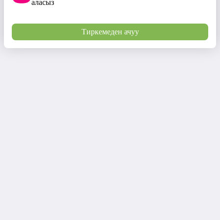
аласыз
Тиркемеден ачуу