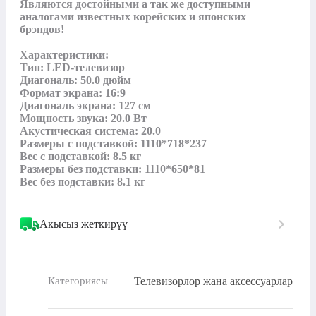
Являются достойными а так же доступными 
аналогами известных корейских и японских 
брэндов!

Характеристики:

Тип: LED-телевизор

Диагональ: 50.0 дюйм

Формат экрана: 16:9

Диагональ экрана: 127 см

Мощность звука: 20.0 Вт

Акустическая система: 20.0

Размеры с подставкой: 1110*718*237

Вес с подставкой: 8.5 кг

Размеры без подставки: 1110*650*81

Вес без подставки: 8.1 кг
Акысыз жеткирүү
Телевизорлор жана аксессуарлар
Категориясы