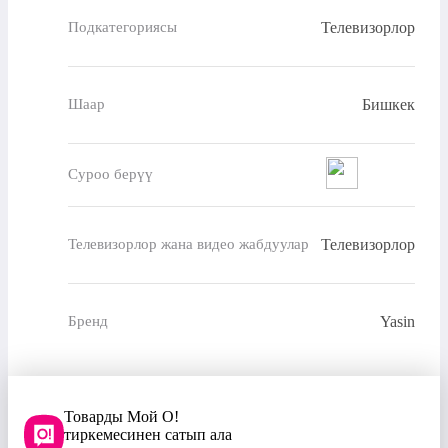
Телевизорлор
Подкатегориясы
Бишкек
Шаар
Суроо берүү
Телевизорлор
Телевизорлор жана видео жабдуулар
Yasin
Бренд
Товарды Мой О!
тиркемесинен сатып ала