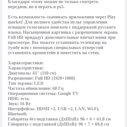
Благодаря этому можно не только смотреть 
передачи, но и играть в рs5.

Есть возможность скачивать приложения через Play 
market! Для полного удобства пульт управления 
оснащен голосовым поиском с поддержкой русского 
языка. Насыщенная картинка с разрешением экрана 
Full HD придадут дополнительные впечатления при 
просмотре. Вы можете установить телевизор на 
тумбу или с помощью специальных отверстий 
установить кронштейн и повестить на стену.

Характеристики:

Характеристики:

Диагональ: 43" (110 см)

Разрешение: Full HD (1920×1080)​

Тип экрана: LED

Частота обновления: 60 Гц​

Операционная система: Google TV

HDR: есть

Звук: 16 Вт

Интерфейсы: HDMI ×2, USB ×2, LAN, Wi-Fi, 
Bluetooth​

Габариты без подставки (ДхШхВ): 96 × 6 × 61,8 см​

Габариты с подставкой (ДхШхВ): 96 × 7 × 69,8 см​
