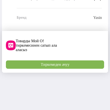
Yasin
Бренд
Товарды Мой О!
тиркемесинен сатып ала
аласыз
Тиркемеден ачуу