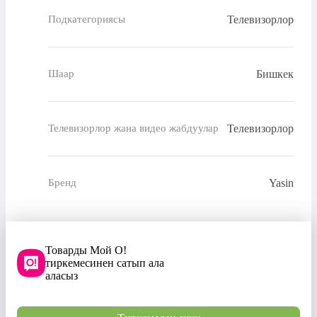
Телевизорлор
Подкатегориясы
Бишкек
Шаар
Телевизорлор
Телевизорлор жана видео жабдуулар
Yasin
Бренд
Товарды Мой О!
тиркемесинен сатып ала
аласыз