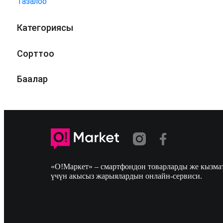
Тазалоо
Категориясы
Сорттоо
Баалар
«О!Маркет» – смартфондон товарларды же кызмат
үчүн акысыз жарыялардын онлайн-сервиси.