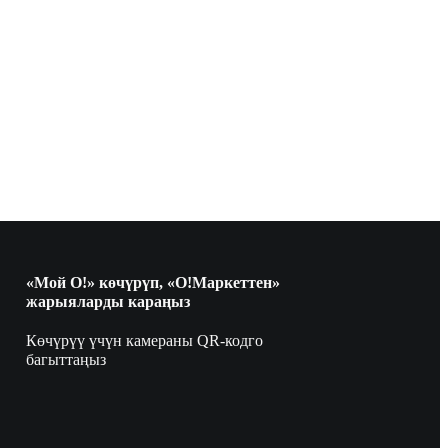
«Мой О!» көчүрүп, «О!Маркеттен»
жарыяларды караңыз
Көчүрүү үчүн камераны QR-кодго
багыттаңыз