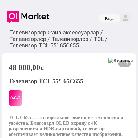
Кырг
Телевизорлор жана аксессуарлар
/
Телевизорлор
/
Телевизорлор
/
TCL
/
Телевизор TCL 55" 65C655
1 / 3
48 000,00
c
Телевизор TCL 55" 65C655
0-0-
6
TCL С655 — это идеальное сочетание технологий и 
удобства. Благодаря QLED-экрану с 4К-
разрешением и HDR-картинкой, телевизор 
обеспечивает великолепное качество изображения. 