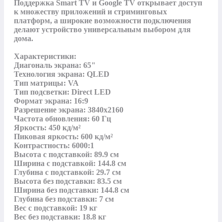
Поддержка Smart TV и Google TV открывает доступ 
к множеству приложений и стриминговых 
платформ, а широкие возможности подключения 
делают устройство универсальным выбором для 
дома.

Характеристики:

Диагональ экрана: 65"

Технология экрана: QLED

Тип матрицы: VA

Тип подсветки: Direct LED

Формат экрана: 16:9

Разрешение экрана: 3840x2160 

Частота обновления: 60 Гц

Яркость: 450 кд/м²

Пиковая яркость: 600 кд/м²

Контрастность: 6000:1

Высота с подставкой: 89.9 см

Ширина с подставкой: 144.8 см

Глубина с подставкой: 29.7 см

Высота без подставки: 83.5 см

Ширина без подставки: 144.8 см

Глубина без подставки: 7 см

Вес с подставкой: 19 кг

Вес без подставки: 18.8 кг