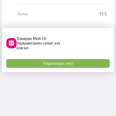
TCL
Бренд
Товарды Мой О!
тиркемесинен сатып ала
аласыз
Тиркемеден ачуу