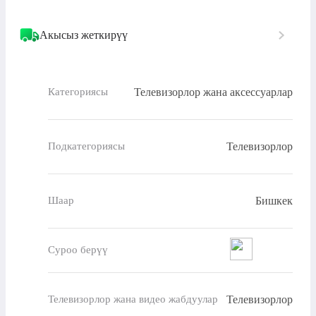
Акысыз жеткирүү
Телевизорлор жана аксессуарлар
Категориясы
Телевизорлор
Подкатегориясы
Бишкек
Шаар
Суроо берүү
Телевизорлор
Телевизорлор жана видео жабдуулар