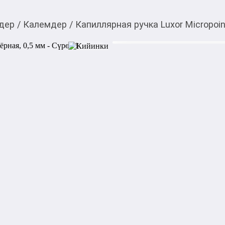
дер
/
Калемдер
/
Капиллярная ручка Luxor Micropoin
50,00
c
Товарды Мой О!
тиркемесинен сатып ала
Капиллярная ручка Lu
аласыз
Капиллярная ручка Luxor "
инструмент для ежедневного
полиацетальный наконечник
адаптером идеально подходи
Ручка предназначена для уч
заметок в ежедневнике и ри
основе обеспечивают мягкое 
Цвет чернил — черный.

Арт. 7161/12box