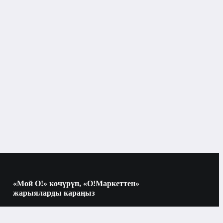
«Мой О!» көчүрүп, «О!Маркеттен»
жарыяларды караңыз
Көчүрүү үчүн камераны QR-кодго
багыттаңыз