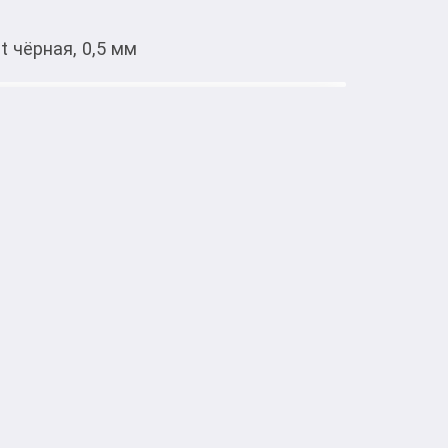
t чёрная, 0,5 мм
Тиркемеден ачуу
xor Micropoint чёрная, 0,5 мм
Micropoint" — это функциональный 
 использования. Ультра тонкий японский 
 диаметром 0,5 мм с металлическим 
т для четкой и последовательной записи.

ебы, работы, ведения документооборота, 
сунков в скетчбуке. Чернила на водной 
и ровное письмо, легко скользя по бумаге.
